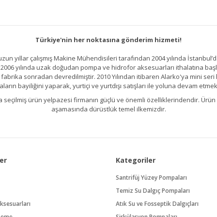
Türkiye'nin her noktasına gönderim hizmeti!
un yıllar çalışmış Makine Mühendisileri tarafından 2004 yılında İstanbul’d
2006 yılında uzak doğudan pompa ve hidrofor aksesuarları ithalatına başlamı
brika sonradan devredilmiştir. 2010 Yılından itibaren Alarko'ya mini seri h
ların bayiliğini yaparak, yurtiçi ve yurtdışı satışları ile yoluna devam etmek
kıllıca seçilmiş ürün yelpazesi firmanın güçlü ve önemli özelliklerindendir. 
aşamasında dürüstlük temel ilkemizdir.
er
Kategoriler
Santrifüj Yüzey Pompaları
Temiz Su Dalgıç Pompaları
ksesuarları
Atık Su ve Fosseptik Dalgıçları
zeme
Sirkülasyon Pompaları