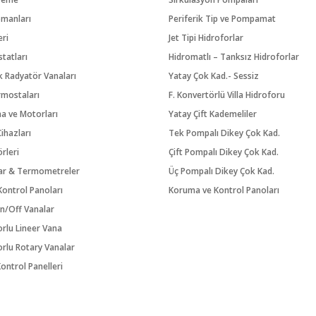
pmanları
Periferik Tip ve Pompamat
eri
Jet Tipi Hidroforlar
tatları
Hidromatlı – Tanksız Hidroforlar
 Radyatör Vanaları
Yatay Çok Kad.- Sessiz
rmostaları
F. Konvertörlü Villa Hidroforu
na ve Motorları
Yatay Çift Kademeliler
ihazları
Tek Pompalı Dikey Çok Kad.
örleri
Çift Pompalı Dikey Çok Kad.
ar & Termometreler
Üç Pompalı Dikey Çok Kad.
ontrol Panoları
Koruma ve Kontrol Panoları
n/Off Vanalar
orlu Lineer Vana
orlu Rotary Vanalar
ontrol Panelleri