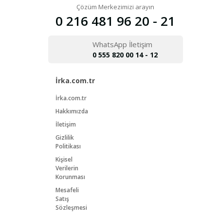
Çözüm Merkezimizi arayın
0 216 481 96 20 - 21
WhatsApp İletişim
0 555 820 00 14 - 12
İrka.com.tr
İrka.com.tr
Hakkımızda
İletişim
Gizlilik
Politikası
Kişisel
Verilerin
Korunması
Mesafeli
Satış
Sözleşmesi