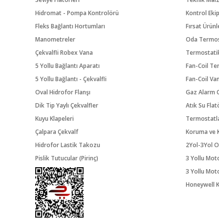
Hidromat - Pompa Kontrolörü
Kontrol Eki
Fleks Bağlantı Hortumları
Fırsat Ürünl
Manometreler
Oda Termos
Çekvalfli Robex Vana
Termostatik
5 Yollu Bağlantı Aparatı
Fan-Coil Te
5 Yollu Bağlantı - Çekvalfli
Fan-Coil Va
Oval Hidrofor Flanşı
Gaz Alarm C
Dik Tip Yaylı Çekvalfler
Atık Su Flat
Kuyu Klapeleri
Termostatl
Çalpara Çekvalf
Koruma ve K
Hidrofor Lastik Takozu
2Yol-3Yol O
Pislik Tutucular (Pirinç)
3 Yollu Mot
3 Yollu Mot
Honeywell K