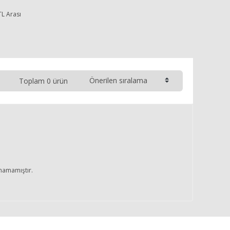
TL Arası
Toplam 0 ürün
unamamıştır.