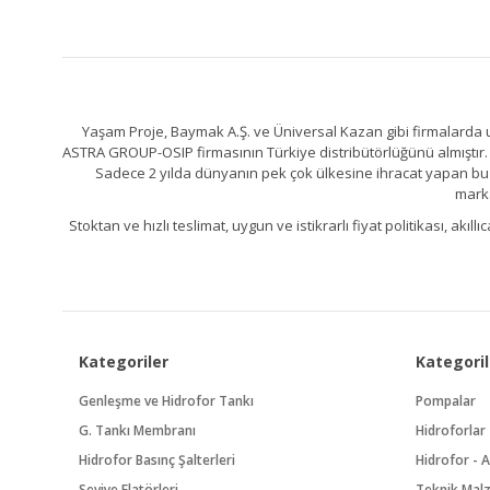
Yaşam Proje, Baymak A.Ş. ve Üniversal Kazan gibi firmalarda uz
ASTRA GROUP-OSIP firmasının Türkiye distribütörlüğünü almıştır. 
Sadece 2 yılda dünyanın pek çok ülkesine ihracat yapan bu fa
marka
Stoktan ve hızlı teslimat, uygun ve istikrarlı fiyat politikası, a
Kategoriler
Kategoril
Genleşme ve Hidrofor Tankı
Pompalar
G. Tankı Membranı
Hidroforlar
Hidrofor Basınç Şalterleri
Hidrofor - A
Seviye Flatörleri
Teknik Mal