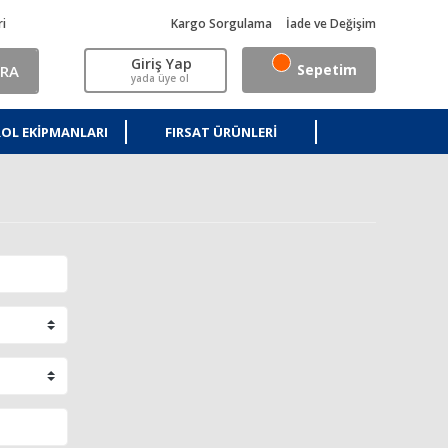
ri
Kargo Sorgulama
İade ve Değişim
Giriş Yap
Sepetim
RA
yada üye ol
OL EKIPMANLARI
FIRSAT ÜRÜNLERI