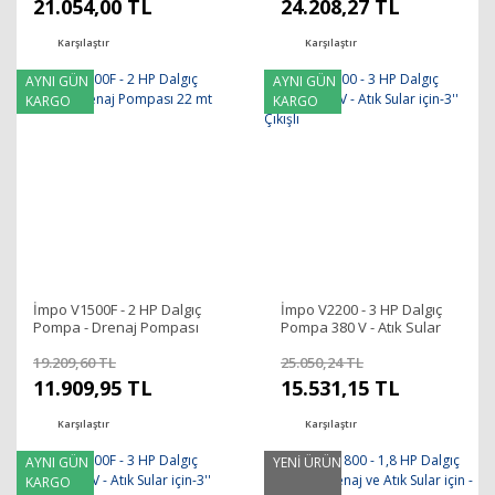
21.054,00 TL
24.208,27 TL
Karşılaştır
Karşılaştır
AYNI GÜN
AYNI GÜN
KARGO
KARGO
İmpo V1500F - 2 HP Dalgıç
İmpo V2200 - 3 HP Dalgıç
Pompa - Drenaj Pompası
Pompa 380 V - Atık Sular
22 mt
için-3'' Çıkışlı
19.209,60 TL
25.050,24 TL
11.909,95 TL
15.531,15 TL
Karşılaştır
Karşılaştır
AYNI GÜN
YENİ ÜRÜN
KARGO