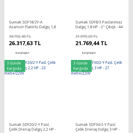
Sumak SDF18/2Y-A
Sumak SDF8/3 Paslanmaz
Asansör Flatörlü Dalgıç 1,8
Dalgıç 1.8 HP - 2'' Çıkışlı - 44
HP - 20 metre
mt
38.702,40 TL
31.099,20 TL
26.317,63 TL
21.769,44 TL
Karşılaştır
Karşılaştır
3 Günde
3 Günde
Kargoda
Kargoda
Sumak SDF20/2-Y Pasl.
Sumak SDF30/2-Y Pasl.
Çelik Drenaj Dalgıç 2.2 HP -
Çelik Drenaj Dalgıç 3 HP -