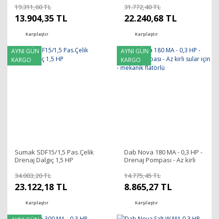
19.311,60 TL
31.772,40 TL
13.904,35 TL
22.240,68 TL
Karşılaştır
Karşılaştır
AYNI GÜN
AYNI GÜN
KARGO
KARGO
Sumak SDF15/1,5 Pas.Çelik
Dab Nova 180 MA - 0,3 HP -
Drenaj Dalgıç 1,5 HP
Drenaj Pompası - Az kirli
sular için - mekanik flatörlü
34.003,20 TL
14.775,45 TL
23.122,18 TL
8.865,27 TL
Karşılaştır
Karşılaştır