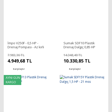
İmpo V250F - 0,5 HP -
Sumak SDF10 Plastik
Drenaj Pompası - Az kirli
Drenaj Dalgıç 0,85 HP
sular için
7.983,36 TL
14.348,40 TL
4.949,68 TL
10.330,85 TL
Karşılaştır
Karşılaştır
AYNI GÜN
KARGO