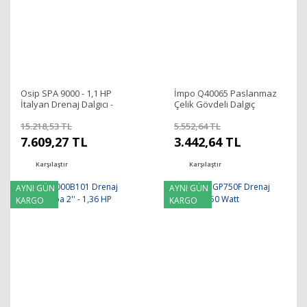
Osip SPA 9000 - 1,1 HP
İmpo Q40065 Paslanmaz
İtalyan Drenaj Dalgıcı -
Çelik Gövdeli Dalgıç
Pasl. çelik çarklı
Pompa-400 Watt
15.218,53 TL
5.552,64 TL
7.609,27 TL
3.442,64 TL
Karşılaştır
Karşılaştır
AYNI GÜN
AYNI GÜN
KARGO
KARGO