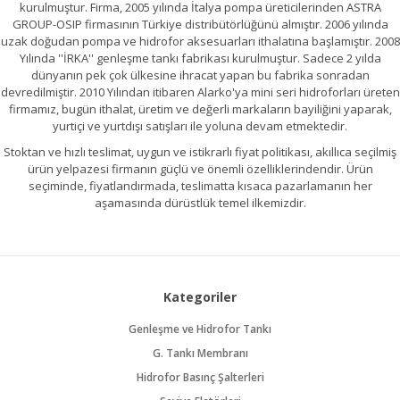
kurulmuştur. Firma, 2005 yılında İtalya pompa üreticilerinden ASTRA
GROUP-OSIP firmasının Türkiye distribütörlüğünü almıştır. 2006 yılında
uzak doğudan pompa ve hidrofor aksesuarları ithalatına başlamıştır. 2008
Yılında ''İRKA'' genleşme tankı fabrikası kurulmuştur. Sadece 2 yılda
dünyanın pek çok ülkesine ihracat yapan bu fabrika sonradan
devredilmiştir. 2010 Yılından itibaren Alarko'ya mini seri hidroforları üreten
firmamız, bugün ithalat, üretim ve değerli markaların bayiliğini yaparak,
yurtiçi ve yurtdışı satışları ile yoluna devam etmektedir.
Stoktan ve hızlı teslimat, uygun ve istikrarlı fiyat politikası, akıllıca seçilmiş
ürün yelpazesi firmanın güçlü ve önemli özelliklerindendir. Ürün
seçiminde, fiyatlandırmada, teslimatta kısaca pazarlamanın her
aşamasında dürüstlük temel ilkemizdir.
Kategoriler
Genleşme ve Hidrofor Tankı
G. Tankı Membranı
Hidrofor Basınç Şalterleri