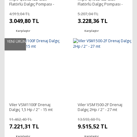
Flatörlü Dalgıç Pompası -
Flatörlü Dalgıç Pompası -
550 Watt
750 Watt
4.919,04 TL
5.207,04 TL
3.049,80 TL
3.228,36 TL
Karşılaştır
Karşılaştır
YENİ ÜRÜN
Viler VSM1100F Drenaj
Viler VSM1500-2F Drenaj
Dalgıç 1,5 Hp / 2'' - 15 mt
Dalgıç 2Hp / 2'' - 27 mt
11.462,40 TL
13.593,60 TL
7.221,31 TL
9.515,52 TL
Karşılaştır
Karşılaştır