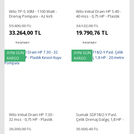
Wilo TP-S 30M - 1100 Watt -
Wilo Initial Drain HP 5.40 -
Drenaj Pompası - Az kirli
40 mss - 0,75 HP - Plastik
sular için - Flatörlü
Keson Kuyu Pompası
59.400,00 TL
34.122,00 TL
33.264,00 TL
19.790,76 TL
Karşılaştır
Karşılaştır
AYNI GÜN
AYNI GÜN
KARGO
KARGO
Wilo Initial Drain HP 7.30 -
Sumak SDF18/2-Y Pasl.
32 mss - 0,75 HP - Plastik
Çelik Drenaj Dalgıç 1,8 HP -
Keson Kuyu Pompası
20 metre
36.300,00 TL
35.600,40 TL