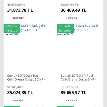
23 metre/220V
27 metre/220V
46.873,20 TL
53.631,60 TL
31.873,78 TL
36.469,49 TL
Karşılaştır
Karşılaştır
3 Günde
3 Günde
Kargoda
Kargoda
Sumak SDT20/2-Y Pasl.
Sumak SDT30/2-Y Pasl.
Çelik Drenaj Dalgıç 2.2 HP -
Çelik Drenaj Dalgıç 3 HP -
23 metre/380V
27 metre/380V
51.506,40 TL
58.317,60 TL
35.024,35 TL
39.655,97 TL
Karşılaştır
Karşılaştır