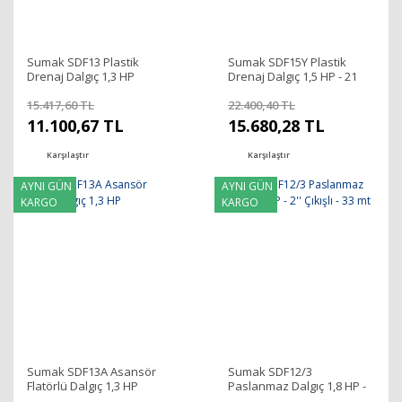
Sumak SDF13 Plastik
Sumak SDF15Y Plastik
Drenaj Dalgıç 1,3 HP
Drenaj Dalgıç 1,5 HP - 21
mss
15.417,60 TL
22.400,40 TL
11.100,67 TL
15.680,28 TL
Karşılaştır
Karşılaştır
AYNI GÜN
AYNI GÜN
KARGO
KARGO
Sumak SDF13A Asansör
Sumak SDF12/3
Flatörlü Dalgıç 1,3 HP
Paslanmaz Dalgıç 1,8 HP -
2'' Çıkışlı - 33 mt