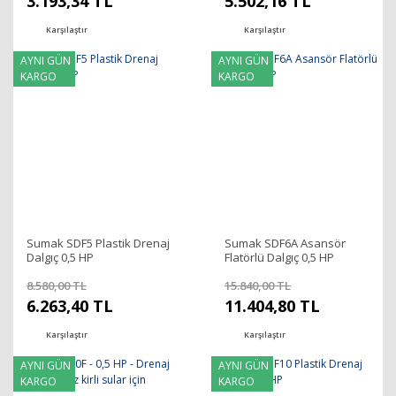
3.193,34 TL
5.502,16 TL
Karşılaştır
Karşılaştır
AYNI GÜN
AYNI GÜN
KARGO
KARGO
Sumak SDF5 Plastik Drenaj
Sumak SDF6A Asansör
Dalgıç 0,5 HP
Flatörlü Dalgıç 0,5 HP
8.580,00 TL
15.840,00 TL
6.263,40 TL
11.404,80 TL
Karşılaştır
Karşılaştır
AYNI GÜN
AYNI GÜN
KARGO
KARGO