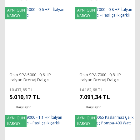
AYNI GÜN
AYNI GÜN
KARGO
KARGO
Osip SPA 5000 - 0,6 HP -
Osip SPA 7000 - 0,8 HP
İtalyan Drenaj Dalgıcı
İtalyan Drenaj Dalgıcı -
Pasl. çelik çarklı
10.437,85 TL
14.182,68 TL
5.010,17 TL
7.091,34 TL
Karşılaştır
Karşılaştır
AYNI GÜN
AYNI GÜN
KARGO
KARGO