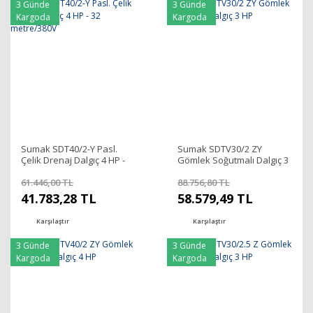
3 Günde
3 Günde
Kargoda
Kargoda
Sumak SDT40/2-Y Pasl.
Sumak SDTV30/2 ZY
Çelik Drenaj Dalgıç 4 HP -
Gömlek Soğutmalı Dalgıç 3
32 metre/380V
HP
61.446,00 TL
88.756,80 TL
41.783,28 TL
58.579,49 TL
Karşılaştır
Karşılaştır
3 Günde
3 Günde
Kargoda
Kargoda