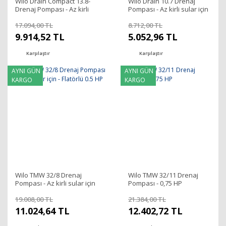
Wilo Drain Compact 13.8-
Wilo Drain 10.7 Drenaj
Drenaj Pompası - Az kirli
Pompası - Az kirli sular için
sular için - Asansör Flatörlü
- Flatörlü - 0,7 HP
- 0,5 HP
17.094,00 TL
8.712,00 TL
9.914,52 TL
5.052,96 TL
Karşılaştır
Karşılaştır
AYNI GÜN
AYNI GÜN
KARGO
KARGO
Wilo TMW 32/8 Drenaj
Wilo TMW 32/11 Drenaj
Pompası - Az kirli sular için
Pompası - 0,75 HP
- Flatörlü 0.5 HP
19.008,00 TL
21.384,00 TL
11.024,64 TL
12.402,72 TL