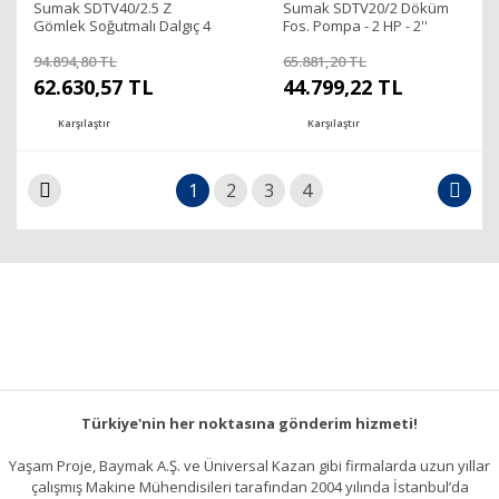
Sumak SDTV40/2.5 Z
Sumak SDTV20/2 Döküm
Gömlek Soğutmalı Dalgıç 4
Fos. Pompa - 2 HP - 2''
HP
Çıkışlı-15 metre
94.894,80 TL
65.881,20 TL
62.630,57 TL
44.799,22 TL
Karşılaştır
Karşılaştır
1
2
3
4
Türkiye'nin her noktasına gönderim hizmeti!
Yaşam Proje, Baymak A.Ş. ve Üniversal Kazan gibi firmalarda uzun yıllar
çalışmış Makine Mühendisileri tarafından 2004 yılında İstanbul’da