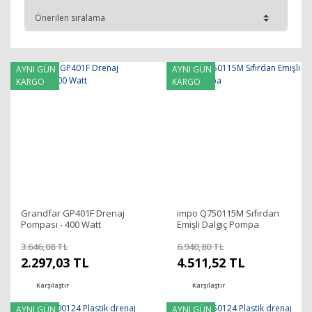
AYNI GÜN
AYNI GÜN
KARGO
KARGO
Grandfar GP401F Drenaj
impo Q750115M Sıfırdan
Pompası - 400 Watt
Emişli Dalgıç Pompa
3.646,08 TL
6.940,80 TL
2.297,03 TL
4.511,52 TL
Karşılaştır
Karşılaştır
AYNI GÜN
AYNI GÜN