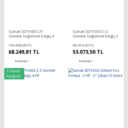
Sumak SDTV40/2 ZY
Sumak SDTV30/2.5 Z
Gömlek Soğutmalı Dalgıç 4
Gömlek Soğutmalı Dalgıç 3
HP
HP
103.408,80 TL
80.414,40 TL
68.249,81 TL
53.073,50 TL
Karşılaştır
Karşılaştır
3 Günde
Kargoda