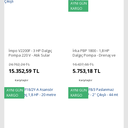
AYNI GÜN
KARGO
İmpo V2200F - 3 HP Dalgıç
İrka PBP 1800 - 1,8 HP
Pompa 220 V - Atık Sular
Dalgıç Pompa - Drenaj ve
için-3'' Çıkışlı
Atık Sular için - 2'' Çıkışlı
24.762,24 TL
16.437,66 TL
15.352,59 TL
5.753,18 TL
Karşılaştır
Karşılaştır
AYNI GÜN
AYNI GÜN
KARGO
KARGO