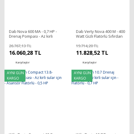
Dab Nova 600 MA - 0,7 HP -
Dab Verty Nova 400 M - 400
Drenaj Pompası - Az kirli
Watt Gizli Flatörlü Sıfırdan
sular için - mekanik flatörlü
Emişli Dalgıç Pompa - 1¼''
26.767,13 TL
19.714,20 TL
16.060,28 TL
11.828,52 TL
Karşılaştır
Karşılaştır
AYNI GÜN
AYNI GÜN
KARGO
KARGO