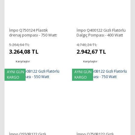
İmpo Q750124 Plastik
İmpo Q400122 Gizli Flatörlü
drenaj pompası - 750 Watt
Dalgıç Pompası - 400 Watt
5.264,64 TL
4.746,24 TL
3.264,08 TL
2.942,67 TL
Karşılaştır
Karşılaştır
AYNI GÜN
AYNI GÜN
KARGO
KARGO
İmpo Q550B122 Gizli
İmpo Q750B122 Gizli