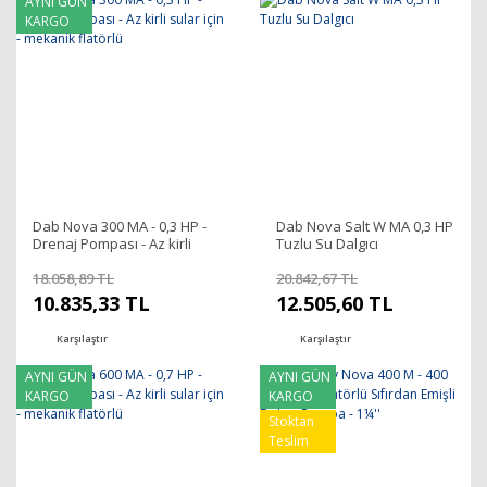
AYNI GÜN
KARGO
Dab Nova 300 MA - 0,3 HP -
Dab Nova Salt W MA 0,3 HP
Drenaj Pompası - Az kirli
Tuzlu Su Dalgıcı
sular için - mekanik flatörlü
18.058,89 TL
20.842,67 TL
10.835,33 TL
12.505,60 TL
Karşılaştır
Karşılaştır
AYNI GÜN
AYNI GÜN
KARGO
KARGO
Stoktan
Teslim