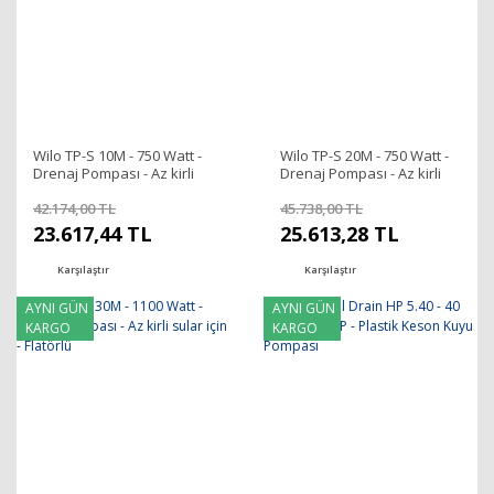
Wilo TP-S 10M - 750 Watt -
Wilo TP-S 20M - 750 Watt -
Drenaj Pompası - Az kirli
Drenaj Pompası - Az kirli
sular için - Flatörlü
sular için - Flatörlü
42.174,00 TL
45.738,00 TL
23.617,44 TL
25.613,28 TL
Karşılaştır
Karşılaştır
AYNI GÜN
AYNI GÜN
KARGO
KARGO