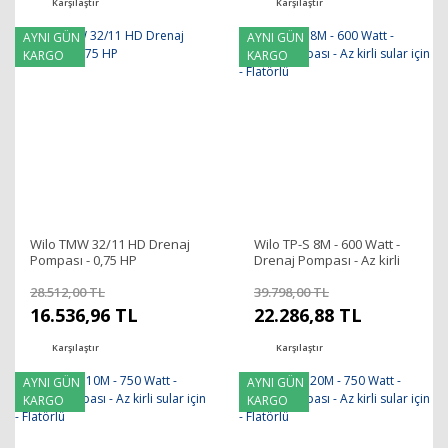
Karşılaştır
Karşılaştır
AYNI GÜN
AYNI GÜN
KARGO
KARGO
Wilo TMW 32/11 HD Drenaj
Wilo TP-S 8M - 600 Watt -
Pompası - 0,75 HP
Drenaj Pompası - Az kirli
sular için - Flatörlü
28.512,00 TL
39.798,00 TL
16.536,96 TL
22.286,88 TL
Karşılaştır
Karşılaştır
AYNI GÜN
AYNI GÜN
KARGO
KARGO