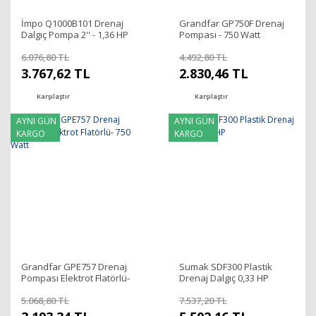
İmpo Q1000B101 Drenaj
Grandfar GP750F Drenaj
Dalgıç Pompa 2'' - 1,36 HP
Pompası - 750 Watt
6.076,80 TL
4.492,80 TL
3.767,62 TL
2.830,46 TL
Karşılaştır
Karşılaştır
AYNI GÜN
AYNI GÜN
KARGO
KARGO
Grandfar GPE757 Drenaj
Sumak SDF300 Plastik
Pompası Elektrot Flatörlü-
Drenaj Dalgıç 0,33 HP
750 Watt
5.068,80 TL
7.537,20 TL