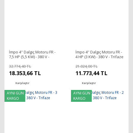
İmpo 4'' Dalgıç Motoru FR -
İmpo 4'' Dalgıç Motoru FR -
7,5 HP (5,5 KW) - 380 V -
4 HP (3 KW) - 380 V - Trifaze
Trifaze
32.774,40 TL
21.024,00 TL
18.353,66 TL
11.773,44 TL
Karşılaştır
Karşılaştır
AYNI GÜN
AYNI GÜN
KARGO
KARGO