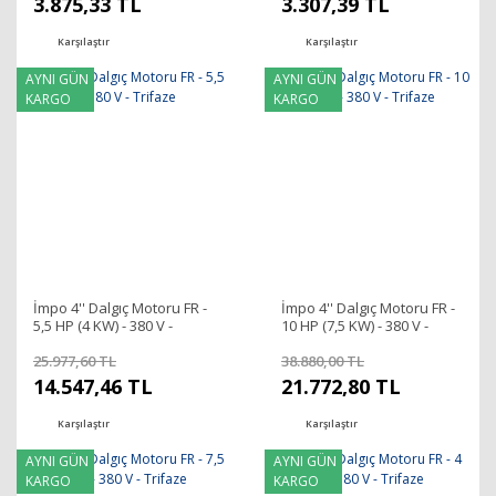
3.875,33 TL
3.307,39 TL
Karşılaştır
Karşılaştır
AYNI GÜN
AYNI GÜN
KARGO
KARGO
İmpo 4'' Dalgıç Motoru FR -
İmpo 4'' Dalgıç Motoru FR -
5,5 HP (4 KW) - 380 V -
10 HP (7,5 KW) - 380 V -
Trifaze
Trifaze
25.977,60 TL
38.880,00 TL
14.547,46 TL
21.772,80 TL
Karşılaştır
Karşılaştır
AYNI GÜN
AYNI GÜN
KARGO
KARGO