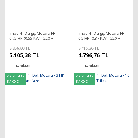
İmpo 4'' Dalgıç Motoru FR -
İmpo 4'' Dalgıç Motoru FR -
0,75 HP (0,55 KW) - 220 V -
0,5 HP (0,37 KW) - 220 V -
Monofaze
Monofaze
8.956,80 TL
8.415,36 TL
5.105,38 TL
4.796,76 TL
Karşılaştır
Karşılaştır
AYNI GÜN
AYNI GÜN
KARGO
KARGO