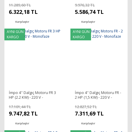
Trifaze
Trifaze
11.289,60 TL
9.976,32 TL
6.322,18 TL
5.586,74 TL
Karşılaştır
Karşılaştır
AYNI GÜN
AYNI GÜN
KARGO
KARGO
İmpo 4'' Dalgıç Motoru FR 3
İmpo 4'' Dalgıç Motoru FR -
HP (2.2 KW) - 220 V -
2 HP (1,5 KW) - 220 V -
Monofaze
Monofaze
17.101,44 TL
12.827,52 TL
9.747,82 TL
7.311,69 TL
Karşılaştır
Karşılaştır