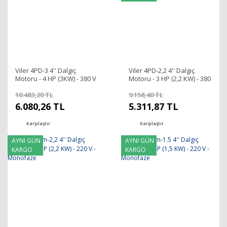
Viler 4PD-3 4'' Dalgıç
Viler 4PD-2,2 4'' Dalgıç
Motoru - 4 HP (3KW) - 380 V
Motoru - 3 HP (2,2 KW) - 380
- Trifaze
V - Trifaze
10.483,20 TL
9.158,40 TL
6.080,26 TL
5.311,87 TL
Karşılaştır
Karşılaştır
AYNI GÜN
AYNI GÜN
KARGO
KARGO