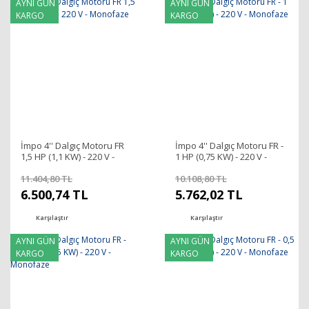
AYNI GÜN
AYNI GÜN
KARGO
KARGO
İmpo 4'' Dalgıç Motoru FR
İmpo 4'' Dalgıç Motoru FR -
1,5 HP (1,1 KW) - 220 V -
1 HP (0,75 KW) - 220 V -
Monofaze
Monofaze
11.404,80 TL
10.108,80 TL
6.500,74 TL
5.762,02 TL
Karşılaştır
Karşılaştır
AYNI GÜN
AYNI GÜN
KARGO
KARGO