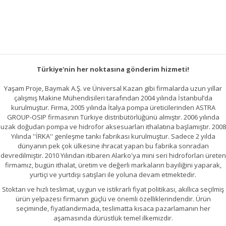
Türkiye'nin her noktasına gönderim hizmeti!
Yaşam Proje, Baymak A.Ş. ve Üniversal Kazan gibi firmalarda uzun yıllar
çalışmış Makine Mühendisileri tarafından 2004 yılında İstanbul’da
kurulmuştur. Firma, 2005 yılında İtalya pompa üreticilerinden ASTRA
GROUP-OSIP firmasının Türkiye distribütörlüğünü almıştır. 2006 yılında
uzak doğudan pompa ve hidrofor aksesuarları ithalatına başlamıştır. 2008
Yılında ''İRKA'' genleşme tankı fabrikası kurulmuştur. Sadece 2 yılda
dünyanın pek çok ülkesine ihracat yapan bu fabrika sonradan
devredilmiştir. 2010 Yılından itibaren Alarko'ya mini seri hidroforları üreten
firmamız, bugün ithalat, üretim ve değerli markaların bayiliğini yaparak,
yurtiçi ve yurtdışı satışları ile yoluna devam etmektedir.
Stoktan ve hızlı teslimat, uygun ve istikrarlı fiyat politikası, akıllıca seçilmiş
ürün yelpazesi firmanın güçlü ve önemli özelliklerindendir. Ürün
seçiminde, fiyatlandırmada, teslimatta kısaca pazarlamanın her
aşamasında dürüstlük temel ilkemizdir.