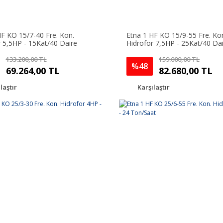
HF KO 15/7-40 Fre. Kon.
Etna 1 HF KO 15/9-55 Fre. Ko
r 5,5HP - 15Kat/40 Daire
Hidrofor 7,5HP - 25Kat/40 Da
133.200,00 TL
159.000,00 TL
%48
69.264,00 TL
82.680,00 TL
laştır
Karşılaştır