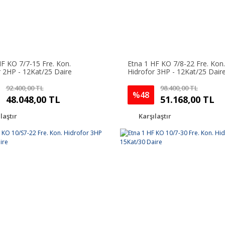
HF KO 7/7-15 Fre. Kon.
Etna 1 HF KO 7/8-22 Fre. Kon.
r 2HP - 12Kat/25 Daire
Hidrofor 3HP - 12Kat/25 Dair
92.400,00 TL
98.400,00 TL
%48
48.048,00 TL
51.168,00 TL
laştır
Karşılaştır