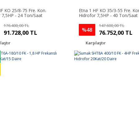
HF KO 25/8-75 Fre. Kon.
Etna 1 HF KO 35/3-55 Fre. Ko
r 7,5HP - 24 Ton/Saat
Hidrofor 7,5HP - 40 Ton/Saat
176.400,00 TL
147.600,00 TL
%48
91.728,00 TL
76.752,00 TL
laştır
Karşılaştır