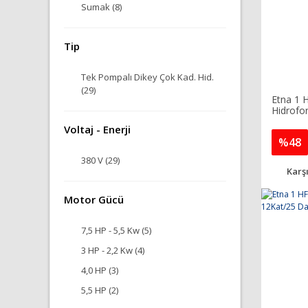
Sumak (8)
Tip
Tek Pompalı Dikey Çok Kad. Hid.
(29)
Etna 1 
Hidrofo
Voltaj - Enerji
%48
380 V (29)
Karşı
Motor Gücü
7,5 HP - 5,5 Kw (5)
3 HP - 2,2 Kw (4)
4,0 HP (3)
5,5 HP (2)