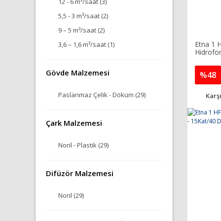
12 - 6 m³/saat (3)
5,5 - 3 m³/saat (2)
9 – 5 m³/saat (2)
Etna 1 
3,6 – 1,6 m³/saat (1)
Hidrofo
Gövde Malzemesi
%48
Paslanmaz Çelik - Döküm (29)
Karşı
Çark Malzemesi
Noril - Plastik (29)
Difüzör Malzemesi
Noril (29)