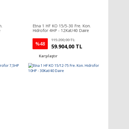
n.
Etna 1 HF KO 15/5-30 Fre. Kon.
e
Hidrofor 4HP - 12Kat/40 Daire
115.200,00 TL
%48
59.904,00 TL
Karşılaştır