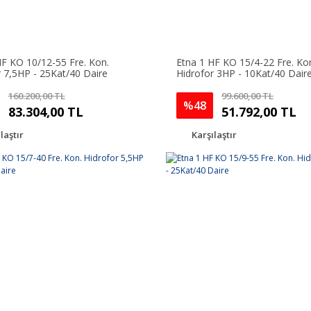
HF KO 10/12-55 Fre. Kon.
Etna 1 HF KO 15/4-22 Fre. Ko
r 7,5HP - 25Kat/40 Daire
Hidrofor 3HP - 10Kat/40 Dair
160.200,00 TL
99.600,00 TL
%48
83.304,00 TL
51.792,00 TL
laştır
Karşılaştır