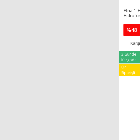
Etna 1 
Hidrofo
%48
Karşı
3 Günde
Kargoda
Ön
Siparişli