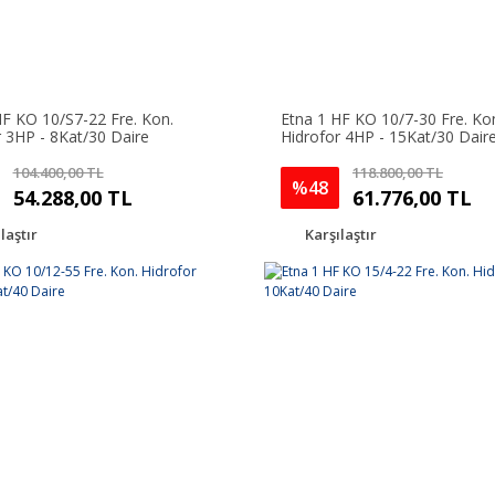
HF KO 10/S7-22 Fre. Kon.
Etna 1 HF KO 10/7-30 Fre. Ko
r 3HP - 8Kat/30 Daire
Hidrofor 4HP - 15Kat/30 Dair
104.400,00 TL
118.800,00 TL
%48
54.288,00 TL
61.776,00 TL
laştır
Karşılaştır