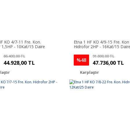
HF KO 4/7-11 Fre. Kon.
Etna 1 HF KO 4/9-15 Fre. Kon
r 1,5HP - 10Kat/15 Daire
Hidrofor 2HP - 16Kat/15 Dair
86.400,00 TL
91.800,00 TL
%48
44.928,00 TL
47.736,00 TL
laştır
Karşılaştır