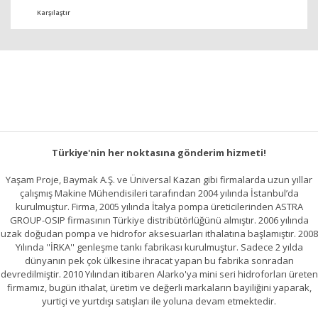
Karşılaştır
Türkiye'nin her noktasına gönderim hizmeti!
Yaşam Proje, Baymak A.Ş. ve Üniversal Kazan gibi firmalarda uzun yıllar
çalışmış Makine Mühendisileri tarafından 2004 yılında İstanbul’da
kurulmuştur. Firma, 2005 yılında İtalya pompa üreticilerinden ASTRA
GROUP-OSIP firmasının Türkiye distribütörlüğünü almıştır. 2006 yılında
uzak doğudan pompa ve hidrofor aksesuarları ithalatına başlamıştır. 2008
Yılında ''İRKA'' genleşme tankı fabrikası kurulmuştur. Sadece 2 yılda
dünyanın pek çok ülkesine ihracat yapan bu fabrika sonradan
devredilmiştir. 2010 Yılından itibaren Alarko'ya mini seri hidroforları üreten
firmamız, bugün ithalat, üretim ve değerli markaların bayiliğini yaparak,
yurtiçi ve yurtdışı satışları ile yoluna devam etmektedir.