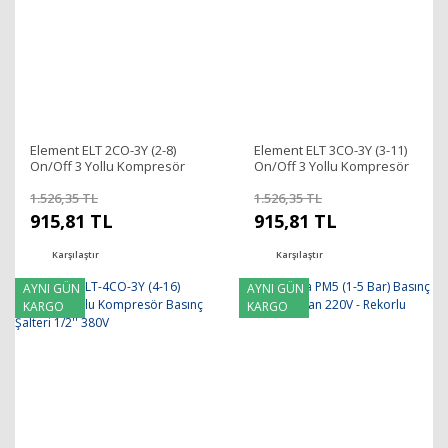
Element ELT 2CO-3Y (2-8)
Element ELT 3CO-3Y (3-11)
On/Off 3 Yollu Kompresör
On/Off 3 Yollu Kompresör
Basınç Şalteri 1/2'' 380V
Basınç Şalteri 1/2'' 380V
1.526,35 TL
1.526,35 TL
915,81 TL
915,81 TL
Karşılaştır
Karşılaştır
AYNI GÜN
AYNI GÜN
KARGO
KARGO