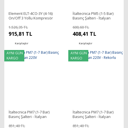
Element ELT-4CO-3Y (4-16)
İtaltecnica PM5 (1-5 Bar)
On/Off 3 Yollu Kompresör
Basınç Şalteri - İtalyan
Basınç Şalteri 1/2'' 380V
220V - Rekorlu
1.526,35 TL
600,60 TL
915,81 TL
408,41 TL
Karşılaştır
Karşılaştır
AYNI GÜN
AYNI GÜN
KARGO
KARGO
İtaltecnica PM7 (1-7 Bar)
İtaltecnica PM7 (1-7 Bar)
Basınç Şalteri - İtalyan
Basınç Şalteri - İtalyan
220V
220V - Rekorlu
851,40 TL
851,40 TL