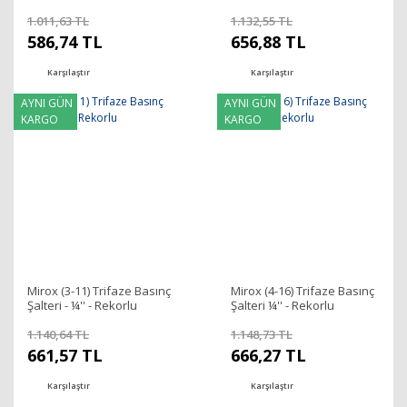
1.011,63 TL
1.132,55 TL
586,74 TL
656,88 TL
Karşılaştır
Karşılaştır
AYNI GÜN
AYNI GÜN
KARGO
KARGO
Mirox (3-11) Trifaze Basınç
Mirox (4-16) Trifaze Basınç
Şalteri - ¼'' - Rekorlu
Şalteri ¼'' - Rekorlu
1.140,64 TL
1.148,73 TL
661,57 TL
666,27 TL
Karşılaştır
Karşılaştır