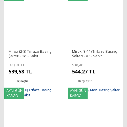
Mirox (2-8) Trifaze Basınç
Mirox (3-11) Trifaze Basınç
Şalteri - ¼'' - Sabit
Şalteri - ¼'' - Sabit
930,31 TL
938,40 TL
539,58 TL
544,27 TL
Karşılaştır
Karşılaştır
AYNI GÜN
AYNI GÜN
KARGO
KARGO