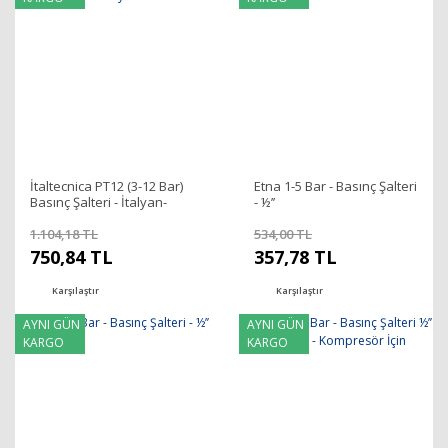
İtaltecnica PT12 (3-12 Bar)
Etna 1-5 Bar - Basınç Şalteri
Basınç Şalteri - İtalyan-
- ½’’
Sabit 380V
1.104,18 TL
534,00 TL
750,84 TL
357,78 TL
Karşılaştır
Karşılaştır
AYNI GÜN
AYNI GÜN
KARGO
KARGO