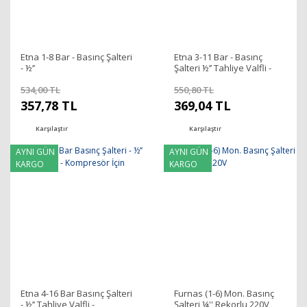
Etna 1-8 Bar - Basınç Şalteri
Etna 3-11 Bar - Basınç
- ½’’
Şalteri ½’’ Tahliye Valfli -
Kompresör İçin
534,00 TL
550,80 TL
357,78 TL
369,04 TL
Karşılaştır
Karşılaştır
AYNI GÜN
AYNI GÜN
KARGO
KARGO
Etna 4-16 Bar Basınç Şalteri
Furnas (1-6) Mon. Basınç
- ½’’ Tahliye Valfli -
Şalteri ¼'' Rekorlu 220V