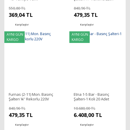
Kompresör İçin
550,80 TL
840,96 TL
369,04 TL
479,35 TL
Karşılaştır
Karşılaştır
AYNI GÜN
AYNI GÜN
KARGO
KARGO
Furnas (2-11) Mon. Basınç
Etna 1-5 Bar - Basınç
Şalteri ¼'' Rekorlu 220V
Şalteri-1 Koli 20 Adet
840,96 TL
10.680,00 TL
479,35 TL
6.408,00 TL
Karşılaştır
Karşılaştır