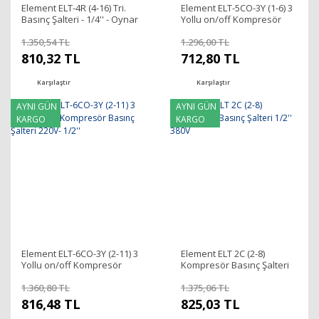
Element ELT-4R (4-16) Tri.
Element ELT-5CO-3Y (1-6) 3
Basınç Şalteri - 1/4'' - Oynar
Yollu on/off Kompresör
Rekorlu
Basınç Şalteri 220V- 1/2''
1.350,54 TL
1.296,00 TL
810,32 TL
712,80 TL
Karşılaştır
Karşılaştır
AYNI GÜN
AYNI GÜN
KARGO
KARGO
Element ELT-6CO-3Y (2-11) 3
Element ELT 2C (2-8)
Yollu on/off Kompresör
Kompresör Basınç Şalteri
Basınç Şalteri 220V- 1/2''
1/2'' 380V
1.360,80 TL
1.375,06 TL
816,48 TL
825,03 TL