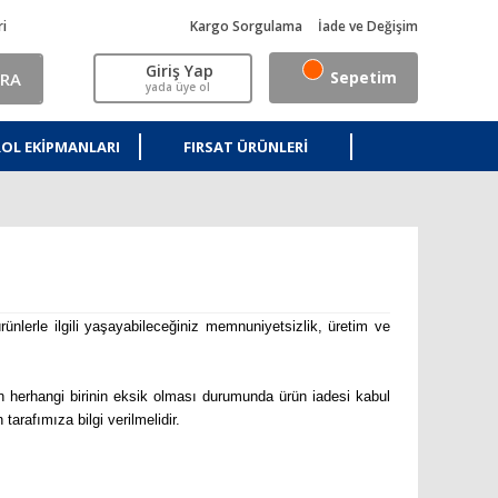
ri
Kargo Sorgulama
İade ve Değişim
Giriş Yap
Sepetim
RA
yada üye ol
OL EKIPMANLARI
FIRSAT ÜRÜNLERI
ünlerle ilgili yaşayabileceğiniz memnuniyetsizlik, üretim ve
dan herhangi birinin eksik olması durumunda ürün iadesi kabul
arafımıza bilgi verilmelidir.