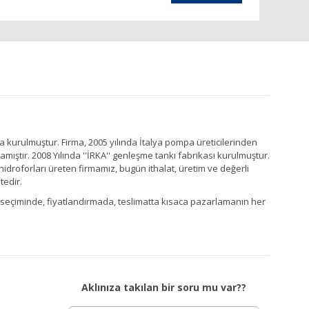
a kurulmuştur. Firma, 2005 yılında İtalya pompa üreticilerinden
ştır. 2008 Yılında ''İRKA'' genleşme tankı fabrikası kurulmuştur.
idroforları üreten firmamız, bugün ithalat, üretim ve değerli
tedir.
Ürün seçiminde, fiyatlandırmada, teslimatta kısaca pazarlamanın her
Aklınıza takılan bir soru mu var??