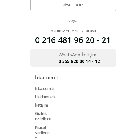
Bize Ulaşın
veya
Çözüm Merkezimizi arayın
0 216 481 96 20 - 21
WhatsApp İletişim
0 555 820 00 14 - 12
İrka.com.tr
İrka.com.tr
Hakkımızda
İletişim
Gizlilik
Politikası
Kişisel
Verilerin