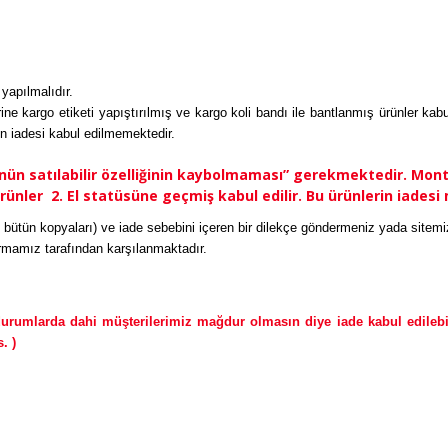
 yapılmalıdır.
ine kargo etiketi yapıştırılmış ve kargo koli bandı ile bantlanmış ürünler kabul 
n iadesi kabul edilmemektedir.
 satılabilir özelliğinin kaybolmaması” gerekmektedir. Montaj
ürünler 2. El statüsüne geçmiş kabul edilir. Bu ürünlerin iade
izdeki bütün kopyaları) ve iade sebebini içeren bir dilekçe göndermeniz yada si
firmamız tarafından karşılanmaktadır.
umlarda dahi müşterilerimiz mağdur olmasın diye iade kabul edilebilm
s. )