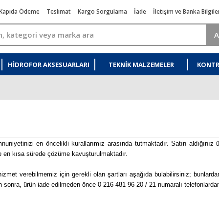
Kapıda Ödeme
Teslimat
Kargo Sorgulama
İade
İletişim ve Banka Bilgile
A
HIDROFOR AKSESUARLARI
TEKNIK MALZEMELER
KONTR
niyetinizi en öncelikli kurallarımız arasında tutmaktadır. Satın aldığınız ür
e ve en kısa sürede çözüme kavuşturulmaktadır.
hizmet verebilmemiz için gerekli olan şartları aşağıda bulabilirsiniz; bunlar
sonra, ürün iade edilmeden önce 0 216 481 96 20 / 21 numaralı telefonlardan t