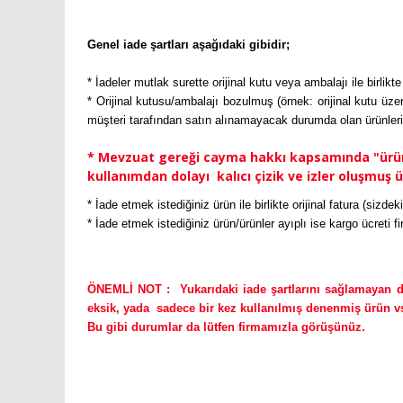
Genel iade şartları aşağıdaki gibidir;
* İadeler mutlak surette orijinal kutu veya ambalajı ile birlikte
* Orijinal kutusu/ambalajı bozulmuş (örnek: orijinal kutu üzer
müşteri tarafından satın alınamayacak durumda olan ürünleri
* Mevzuat gereği cayma hakkı kapsamında "ürünün
kullanımdan dolayı kalıcı çizik ve izler oluşmuş 
* İade etmek istediğiniz ürün ile birlikte orijinal fatura (s
* İade etmek istediğiniz ürün/ürünler ayıplı ise kargo ücreti 
ÖNEMLİ NOT : Yukarıdaki iade şartlarını sağlamayan dur
eksik, yada sadece bir kez kullanılmış denenmiş ürün v
Bu gibi durumlar da lütfen firmamızla görüşünüz.