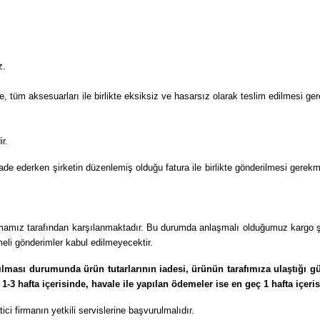
ez.
e, tüm aksesuarları ile birlikte eksiksiz ve hasarsız olarak teslim edilmesi ge
r.
 iade ederken şirketin düzenlemiş olduğu fatura ile birlikte gönderilmesi gerekm
 firmamız tarafından karşılanmaktadır. Bu durumda anlaşmalı olduğumuz kargo ş
meli gönderimler kabul edilmeyecektir.
ılması durumunda ürün tutarlarının iadesi, ürünün tarafımıza ulaştığı g
r 1-3 hafta içerisinde, havale ile yapılan ödemeler ise en geç 1 hafta içe
ici firmanın yetkili servislerine başvurulmalıdır.