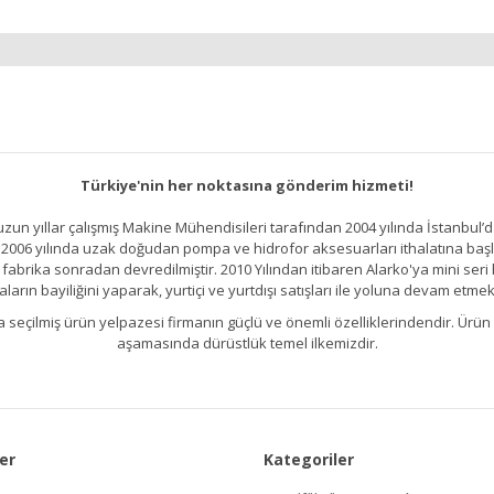
Türkiye'nin her noktasına gönderim hizmeti!
un yıllar çalışmış Makine Mühendisileri tarafından 2004 yılında İstanbul’d
2006 yılında uzak doğudan pompa ve hidrofor aksesuarları ithalatına başlamı
brika sonradan devredilmiştir. 2010 Yılından itibaren Alarko'ya mini seri h
ların bayiliğini yaparak, yurtiçi ve yurtdışı satışları ile yoluna devam etmek
kıllıca seçilmiş ürün yelpazesi firmanın güçlü ve önemli özelliklerindendir. 
aşamasında dürüstlük temel ilkemizdir.
er
Kategoriler