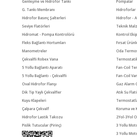
Genleşme ve Hidrofor Tankı
Pompalar
G. Tankı Membranı
Hidroforlar
Hidrofor Basınç Şalterleri
Hidrofor - A
Seviye Flatörleri
Teknik Mal
Hidromat - Pompa Kontrolörü
Kontrol Eki
Fleks Bağlantı Hortumları
Fırsat Ürünl
Manometreler
Oda Termos
Çekvalfli Robex Vana
Termostatik
5 Yollu Bağlantı Aparatı
Fan-Coil Te
5 Yollu Bağlantı - Çekvalfli
Fan-Coil Va
Oval Hidrofor Flanşı
Gaz Alarm C
Dik Tip Yaylı Çekvalfler
Atık Su Flat
Kuyu Klapeleri
Termostatl
Çalpara Çekvalf
Koruma ve K
Hidrofor Lastik Takozu
2Yol-3Yol O
Pislik Tutucular (Pirinç)
3 Yollu Mot
3 Yollu Mot