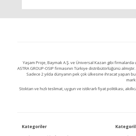
Yaşam Proje, Baymak A.Ş. ve Üniversal Kazan gibi firmalarda uz
ASTRA GROUP-OSIP firmasının Türkiye distribütörlüğünü almıştır. 
Sadece 2 yılda dünyanın pek çok ülkesine ihracat yapan bu fa
marka
Stoktan ve hızlı teslimat, uygun ve istikrarlı fiyat politikası, a
Kategoriler
Kategoril