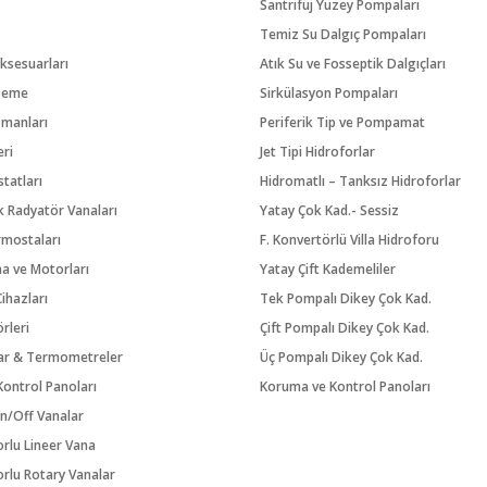
Santrifüj Yüzey Pompaları
Temiz Su Dalgıç Pompaları
ksesuarları
Atık Su ve Fosseptik Dalgıçları
zeme
Sirkülasyon Pompaları
pmanları
Periferik Tip ve Pompamat
eri
Jet Tipi Hidroforlar
tatları
Hidromatlı – Tanksız Hidroforlar
 Radyatör Vanaları
Yatay Çok Kad.- Sessiz
rmostaları
F. Konvertörlü Villa Hidroforu
na ve Motorları
Yatay Çift Kademeliler
ihazları
Tek Pompalı Dikey Çok Kad.
örleri
Çift Pompalı Dikey Çok Kad.
ar & Termometreler
Üç Pompalı Dikey Çok Kad.
ontrol Panoları
Koruma ve Kontrol Panoları
n/Off Vanalar
orlu Lineer Vana
orlu Rotary Vanalar