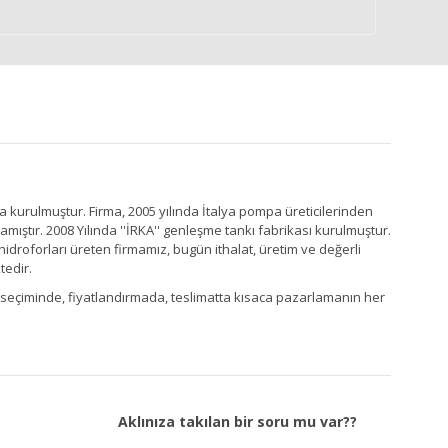
a kurulmuştur. Firma, 2005 yılında İtalya pompa üreticilerinden
ştır. 2008 Yılında ''İRKA'' genleşme tankı fabrikası kurulmuştur.
idroforları üreten firmamız, bugün ithalat, üretim ve değerli
tedir.
Ürün seçiminde, fiyatlandırmada, teslimatta kısaca pazarlamanın her
Aklınıza takılan bir soru mu var??