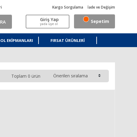
ri
Kargo Sorgulama
İade ve Değişim
Giriş Yap
Sepetim
RA
yada üye ol
OL EKIPMANLARI
FIRSAT ÜRÜNLERI
Toplam 0 ürün