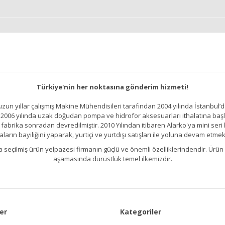
Türkiye'nin her noktasına gönderim hizmeti!
un yıllar çalışmış Makine Mühendisileri tarafından 2004 yılında İstanbul’d
2006 yılında uzak doğudan pompa ve hidrofor aksesuarları ithalatına başlamı
brika sonradan devredilmiştir. 2010 Yılından itibaren Alarko'ya mini seri h
ların bayiliğini yaparak, yurtiçi ve yurtdışı satışları ile yoluna devam etmek
kıllıca seçilmiş ürün yelpazesi firmanın güçlü ve önemli özelliklerindendir. 
aşamasında dürüstlük temel ilkemizdir.
er
Kategoriler