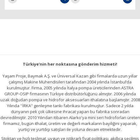
Türkiye'nin her noktasına gönderim hizmeti!
Yaşam Proje, Baymak A.Ş. ve Üniversal Kazan gibi firmalarda uzun yıllar
çalışmış Makine Mühendisileri tarafından 2004 yılında İstanbul’da
kurulmuştur. Firma, 2005 yılında İtalya pompa üreticilerinden ASTRA
GROUP-OSIP firmasının Türkiye distribütörlüğünü almıştır. 2006 yılında
uzak doğudan pompa ve hidrofor aksesuarları ithalatına başlamıştır. 2008
Yılında ''İRKA'' genleşme tankı fabrikası kurulmuştur. Sadece 2 yılda
dünyanın pek çok ülkesine ihracat yapan bu fabrika sonradan
devredilmiştir. 2010 Yılından itibaren Alarko'ya mini seri hidroforları üreten
firmamız, bugün ithalat, üretim ve değerli markaların bayiliğini yaparak,
yurtiçi ve yurtdışı satışları ile yoluna devam etmektedir.
Stoktan ve hızlı teslimat, uygun ve istikrarlı fiyat politikası, akıllıca seçilmiş