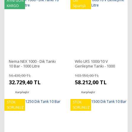
AYNI GÜN
Ön
KARGO
Siparişli
Nema NEX 1000 - Dik Tankı
Wilo LRS 1000/10 V
10 Bar - 1000 Litre
Genleşme Tankı - 1000
Litre
56.430,00 TL
103.950,00 TL
32.729,40 TL
58.212,00 TL
Karşılaştır
Karşılaştır
STOK
STOK
SORUNUZ
SORUNUZ