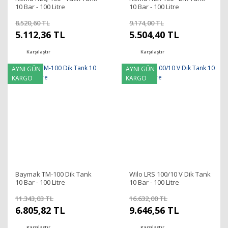
10 Bar - 100 Litre
10 Bar - 100 Litre
8.520,60 TL
9.174,00 TL
5.112,36 TL
5.504,40 TL
Karşılaştır
Karşılaştır
AYNI GÜN
AYNI GÜN
KARGO
KARGO
Baymak TM-100 Dik Tank
Wilo LRS 100/10 V Dik Tank
10 Bar - 100 Litre
10 Bar - 100 Litre
11.343,03 TL
16.632,00 TL
6.805,82 TL
9.646,56 TL
Karşılaştır
Karşılaştır