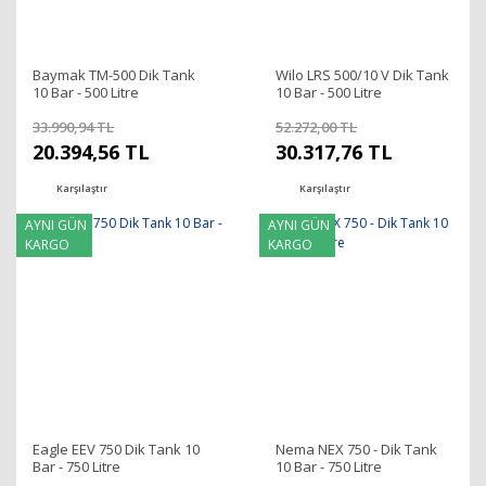
Baymak TM-500 Dik Tank
Wilo LRS 500/10 V Dik Tank
10 Bar - 500 Litre
10 Bar - 500 Litre
33.990,94 TL
52.272,00 TL
20.394,56 TL
30.317,76 TL
Karşılaştır
Karşılaştır
AYNI GÜN
AYNI GÜN
KARGO
KARGO
Eagle EEV 750 Dik Tank 10
Nema NEX 750 - Dik Tank
Bar - 750 Litre
10 Bar - 750 Litre