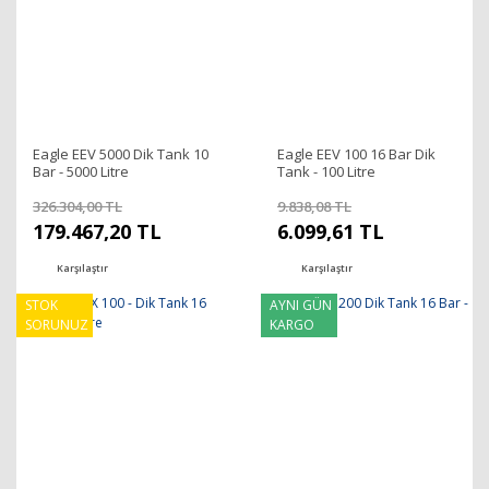
Eagle EEV 5000 Dik Tank 10
Eagle EEV 100 16 Bar Dik
Bar - 5000 Litre
Tank - 100 Litre
326.304,00 TL
9.838,08 TL
179.467,20 TL
6.099,61 TL
Karşılaştır
Karşılaştır
STOK
AYNI GÜN
SORUNUZ
KARGO