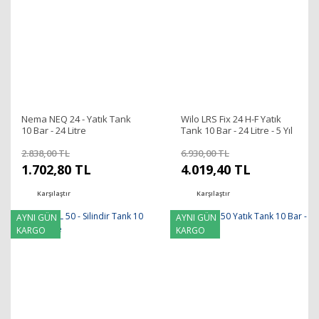
Nema NEQ 24 - Yatık Tank
Wilo LRS Fix 24 H-F Yatık
10 Bar - 24 Litre
Tank 10 Bar - 24 Litre - 5 Yıl
Garantili
2.838,00 TL
6.930,00 TL
1.702,80 TL
4.019,40 TL
Karşılaştır
Karşılaştır
AYNI GÜN
AYNI GÜN
KARGO
KARGO