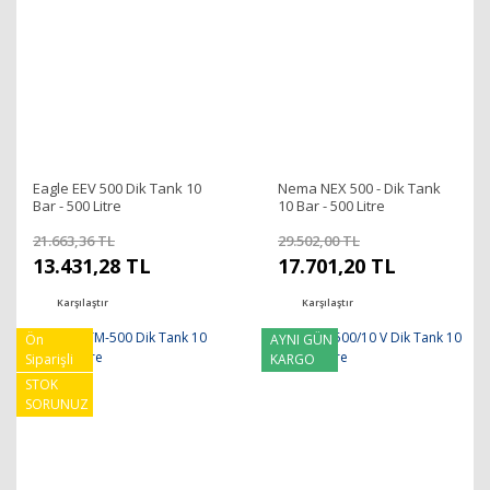
Eagle EEV 500 Dik Tank 10
Nema NEX 500 - Dik Tank
Bar - 500 Litre
10 Bar - 500 Litre
21.663,36 TL
29.502,00 TL
13.431,28 TL
17.701,20 TL
Karşılaştır
Karşılaştır
Ön
AYNI GÜN
Siparişli
KARGO
STOK
SORUNUZ