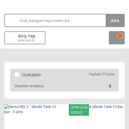
ARA
Giriş Yap
yada üye ol
Toplam 77 ürün
Stoktakiler
AYNI GÜN
KARGO