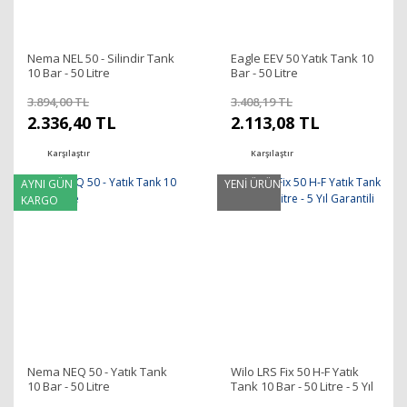
Nema NEL 50 - Silindir Tank
Eagle EEV 50 Yatık Tank 10
10 Bar - 50 Litre
Bar - 50 Litre
3.894,00 TL
3.408,19 TL
2.336,40 TL
2.113,08 TL
Karşılaştır
Karşılaştır
AYNI GÜN
YENİ ÜRÜN
KARGO
Nema NEQ 50 - Yatık Tank
Wilo LRS Fix 50 H-F Yatık
10 Bar - 50 Litre
Tank 10 Bar - 50 Litre - 5 Yıl
Garantili