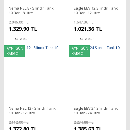
Nema NEL 8 - Silindir Tank
Eagle EEV 12 Silindir Tank
10 Bar - 8 Litre
10 Bar - 12 Litre
2.046,00 TL
1.647,36 TL
1.329,90 TL
1.021,36 TL
Karşılaştır
Karşılaştır
AYNI GÜN
AYNI GÜN
KARGO
KARGO
Nema NEL 12 - Silindir Tank
Eagle EEV 24 Silindir Tank
10 Bar - 12 Litre
10 Bar - 24 Litre
2.112,00 TL
2.234,88 TL
1.372,80 TL
1.385,63 TL