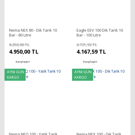
Nema NEX 80 - Dik Tank 10
Eagle EEV 100 Dik Tank 10
Bar - 80 Litre
Bar - 100 Litre
8.250,00 TL
6.721,92 TL
4.950,00 TL
4.167,59 TL
Karşılaştır
Karşılaştır
AYNI GÜN
AYNI GÜN
KARGO
KARGO
Nema NEQ 100 - Yatık Tank
Nema NEX 100 - Dik Tank