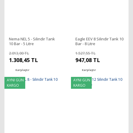
Nema NEL 5 - Silindir Tank
Eagle EEV 8 Silindir Tank 10
10 Bar - 5 Litre
Bar - 8 Litre
2.013,00 TL
1.527,55 TL
1.308,45 TL
947,08 TL
Karşılaştır
Karşılaştır
AYNI GÜN
AYNI GÜN
KARGO
KARGO