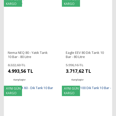
KARGO
KARGO
Nema NEQ 80 - Yatık Tank
Eagle EEV 80 Dik Tank 10
10 Bar - 80 Litre
Bar - 80 Litre
8.322,60 TL
5.996,16 TL
4.993,56 TL
3.717,62 TL
Karşılaştır
Karşılaştır
AYNI GÜN
AYNI GÜN
KARGO
KARGO