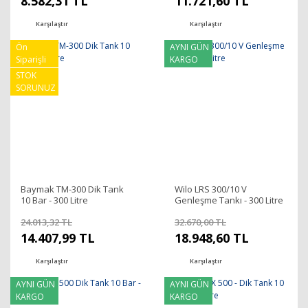
8.582,31 TL
11.721,60 TL
Karşılaştır
Karşılaştır
Ön
AYNI GÜN
Siparişli
KARGO
STOK
SORUNUZ
Baymak TM-300 Dik Tank
Wilo LRS 300/10 V
10 Bar - 300 Litre
Genleşme Tankı - 300 Litre
24.013,32 TL
32.670,00 TL
14.407,99 TL
18.948,60 TL
Karşılaştır
Karşılaştır
AYNI GÜN
AYNI GÜN
KARGO
KARGO