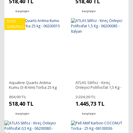
518,40 TL
518,40 TL
Karşılaştır
Karşılaştır
STOK
SORUNUZ
Aqualine Quarts Arıtma
ATLAS Silifoz - Kireç
Kumu (5-8 mm) Torba 25 kg
Önleyici Polifosfat 1,5 Kg -
- 06200015
06200085 - İtalyan
864,00 TL
2.224,20 TL
518,40 TL
1.445,73 TL
Karşılaştır
Karşılaştır