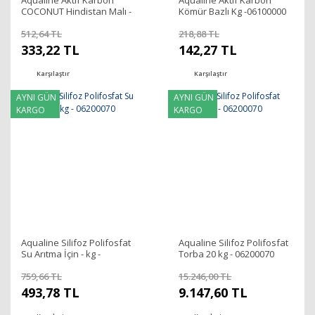
Aqualine Aktif Karbon
Aqualine Aktif Karbon
COCONUT Hindistan Malı -
Kömür Bazlı Kg -06100000
Kg -06100005
512,64 TL
218,88 TL
333,22 TL
142,27 TL
Karşılaştır
Karşılaştır
AYNI GÜN
AYNI GÜN
KARGO
KARGO
Aqualine Silifoz Polifosfat
Aqualine Silifoz Polifosfat
Su Arıtma İçin - kg -
Torba 20 kg - 06200070
06200070
759,66 TL
15.246,00 TL
493,78 TL
9.147,60 TL