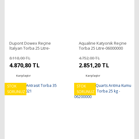
Dupont Dowex Reçine
Aqualine Katyonik Reçine
İtalyan Torba 25 Litre-
Torba 25 Litre-06000000
06001000
8.118,00 TL
4.752,00 TL
4.870,80 TL
2.851,20 TL
Karşılaştır
Karşılaştır
STOK
STOK
SORUNUZ
SORUNUZ