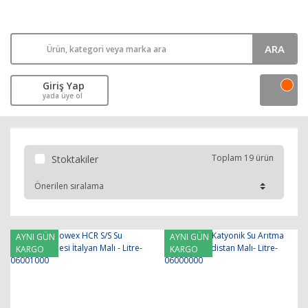
ARA
Giriş Yap
yada üye ol
Toplam 19 ürün
Stoktakiler
AYNI GÜN
AYNI GÜN
KARGO
KARGO