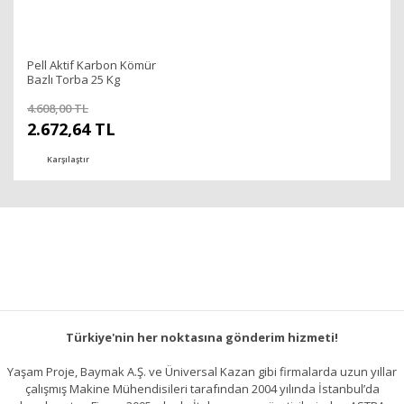
Pell Aktif Karbon Kömür
Bazlı Torba 25 Kg
-06100034
4.608,00 TL
2.672,64 TL
Karşılaştır
Türkiye'nin her noktasına gönderim hizmeti!
Yaşam Proje, Baymak A.Ş. ve Üniversal Kazan gibi firmalarda uzun yıllar
çalışmış Makine Mühendisileri tarafından 2004 yılında İstanbul’da