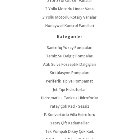
2Yol-3Yol On/Off Vanalar
3 Yollu Motorlu Lineer Vana
3 Yollu Motorlu Rotary Vanalar
Honeywell Kontrol Panelleri
Kategoriler
Santrifüj Yüzey Pompaları
Temiz Su Dalgıç Pompaları
Atık Su ve Fosseptik Dalgıçları
Sirkülasyon Pompaları
Periferik Tip ve Pompamat
Jet Tipi Hidroforlar
Hidromatlı – Tanksız Hidroforlar
Yatay Çok Kad.- Sessiz
F. Konvertörlü Villa Hidroforu
Yatay Çift Kademeliler
Tek Pompalı Dikey Çok Kad.