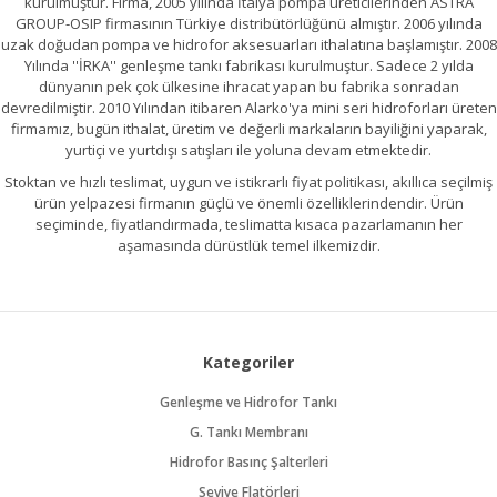
kurulmuştur. Firma, 2005 yılında İtalya pompa üreticilerinden ASTRA
GROUP-OSIP firmasının Türkiye distribütörlüğünü almıştır. 2006 yılında
uzak doğudan pompa ve hidrofor aksesuarları ithalatına başlamıştır. 2008
Yılında ''İRKA'' genleşme tankı fabrikası kurulmuştur. Sadece 2 yılda
dünyanın pek çok ülkesine ihracat yapan bu fabrika sonradan
devredilmiştir. 2010 Yılından itibaren Alarko'ya mini seri hidroforları üreten
firmamız, bugün ithalat, üretim ve değerli markaların bayiliğini yaparak,
yurtiçi ve yurtdışı satışları ile yoluna devam etmektedir.
Stoktan ve hızlı teslimat, uygun ve istikrarlı fiyat politikası, akıllıca seçilmiş
ürün yelpazesi firmanın güçlü ve önemli özelliklerindendir. Ürün
seçiminde, fiyatlandırmada, teslimatta kısaca pazarlamanın her
aşamasında dürüstlük temel ilkemizdir.
Kategoriler
Genleşme ve Hidrofor Tankı
G. Tankı Membranı
Hidrofor Basınç Şalterleri
Seviye Flatörleri