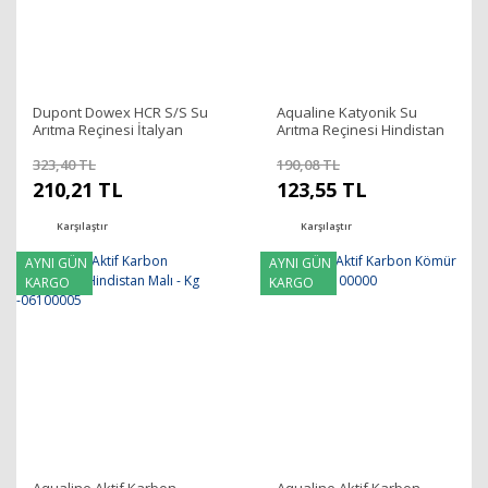
Dupont Dowex HCR S/S Su
Aqualine Katyonik Su
Arıtma Reçinesi İtalyan
Arıtma Reçinesi Hindistan
Malı - Litre-06001000
Malı- Litre-06000000
323,40 TL
190,08 TL
210,21 TL
123,55 TL
Karşılaştır
Karşılaştır
AYNI GÜN
AYNI GÜN
KARGO
KARGO