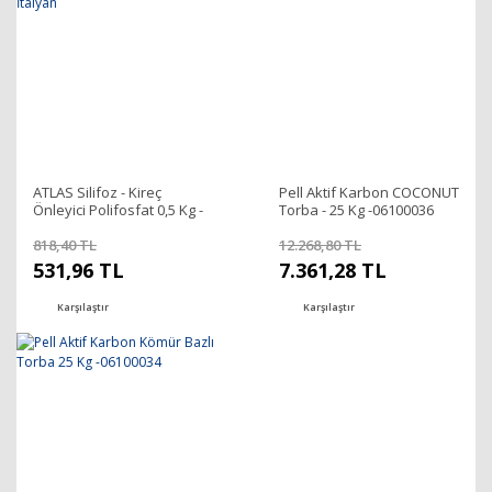
ATLAS Silifoz - Kireç
Pell Aktif Karbon COCONUT
Önleyici Polifosfat 0,5 Kg -
Torba - 25 Kg -06100036
06200080 - İtalyan
818,40 TL
12.268,80 TL
531,96 TL
7.361,28 TL
Karşılaştır
Karşılaştır