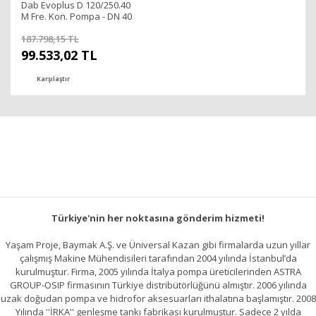
Dab Evoplus D 120/250.40
M Fre. Kon. Pompa - DN 40
187.798,15 TL
99.533,02 TL
Karşılaştır
Türkiye'nin her noktasına gönderim hizmeti!
Yaşam Proje, Baymak A.Ş. ve Üniversal Kazan gibi firmalarda uzun yıllar
çalışmış Makine Mühendisileri tarafından 2004 yılında İstanbul’da
kurulmuştur. Firma, 2005 yılında İtalya pompa üreticilerinden ASTRA
GROUP-OSIP firmasının Türkiye distribütörlüğünü almıştır. 2006 yılında
uzak doğudan pompa ve hidrofor aksesuarları ithalatına başlamıştır. 2008
Yılında ''İRKA'' genleşme tankı fabrikası kurulmuştur. Sadece 2 yılda