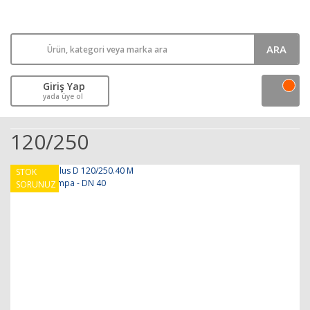
ARA
Giriş Yap
yada üye ol
120/250
STOK
SORUNUZ