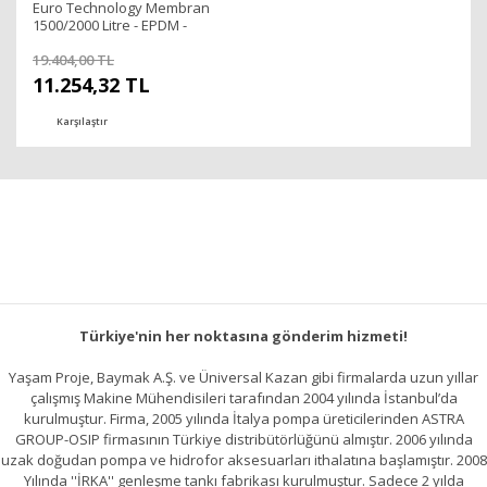
Euro Technology Membran
1500/2000 Litre - EPDM -
İtalyan D200
19.404,00 TL
11.254,32 TL
Karşılaştır
Türkiye'nin her noktasına gönderim hizmeti!
Yaşam Proje, Baymak A.Ş. ve Üniversal Kazan gibi firmalarda uzun yıllar
çalışmış Makine Mühendisileri tarafından 2004 yılında İstanbul’da
kurulmuştur. Firma, 2005 yılında İtalya pompa üreticilerinden ASTRA
GROUP-OSIP firmasının Türkiye distribütörlüğünü almıştır. 2006 yılında
uzak doğudan pompa ve hidrofor aksesuarları ithalatına başlamıştır. 2008
Yılında ''İRKA'' genleşme tankı fabrikası kurulmuştur. Sadece 2 yılda