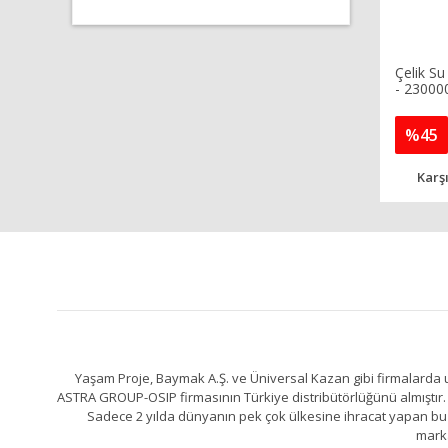
Çelik Su
- 23000
%45
Karşı
Yaşam Proje, Baymak A.Ş. ve Üniversal Kazan gibi firmalarda uz
ASTRA GROUP-OSIP firmasının Türkiye distribütörlüğünü almıştır. 
Sadece 2 yılda dünyanın pek çok ülkesine ihracat yapan bu fa
marka