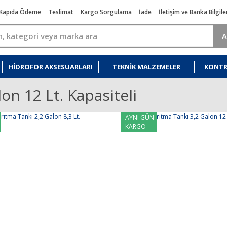
Kapıda Ödeme
Teslimat
Kargo Sorgulama
İade
İletişim ve Banka Bilgile
A
HIDROFOR AKSESUARLARI
TEKNIK MALZEMELER
KONTR
on 12 Lt. Kapasiteli
AYNI GÜN
KARGO