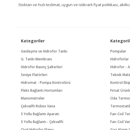
Stoktan ve hızlı teslimat, uygun ve istikrarlı fiyat politikası, a
Kategoriler
Kategoril
Genleşme ve Hidrofor Tankı
Pompalar
G. Tankı Membranı
Hidroforlar
Hidrofor Basınç Şalterleri
Hidrofor - A
Seviye Flatörleri
Teknik Mal
Hidromat - Pompa Kontrolörü
Kontrol Eki
Fleks Bağlantı Hortumları
Fırsat Ürünl
Manometreler
Oda Termos
Çekvalfli Robex Vana
Termostatik
5 Yollu Bağlantı Aparatı
Fan-Coil Te
5 Yollu Bağlantı - Çekvalfli
Fan-Coil Va
Oval Hidrofor Flanşı
Gaz Alarm C