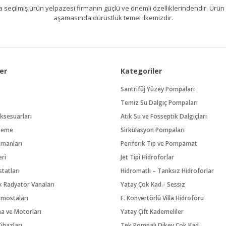
kıllıca seçilmiş ürün yelpazesi firmanın güçlü ve önemli özelliklerindendir. 
aşamasında dürüstlük temel ilkemizdir.
er
Kategoriler
Santrifüj Yüzey Pompaları
Temiz Su Dalgıç Pompaları
ksesuarları
Atık Su ve Fosseptik Dalgıçları
zeme
Sirkülasyon Pompaları
pmanları
Periferik Tip ve Pompamat
eri
Jet Tipi Hidroforlar
tatları
Hidromatlı – Tanksız Hidroforlar
 Radyatör Vanaları
Yatay Çok Kad.- Sessiz
rmostaları
F. Konvertörlü Villa Hidroforu
na ve Motorları
Yatay Çift Kademeliler
ihazları
Tek Pompalı Dikey Çok Kad.