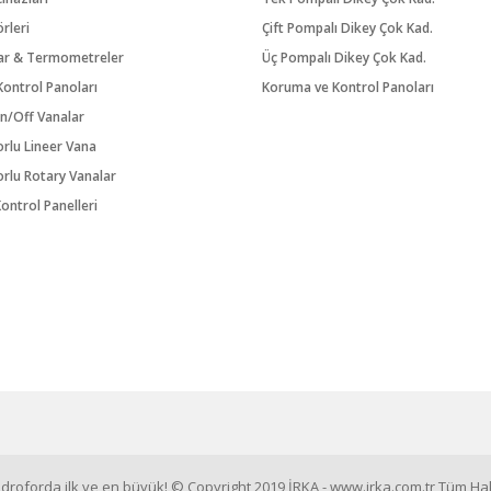
örleri
Çift Pompalı Dikey Çok Kad.
ar & Termometreler
Üç Pompalı Dikey Çok Kad.
ontrol Panoları
Koruma ve Kontrol Panoları
n/Off Vanalar
orlu Lineer Vana
orlu Rotary Vanalar
ontrol Panelleri
roforda ilk ve en büyük! © Copyright 2019 İRKA - www.irka.com.tr Tüm Hakl