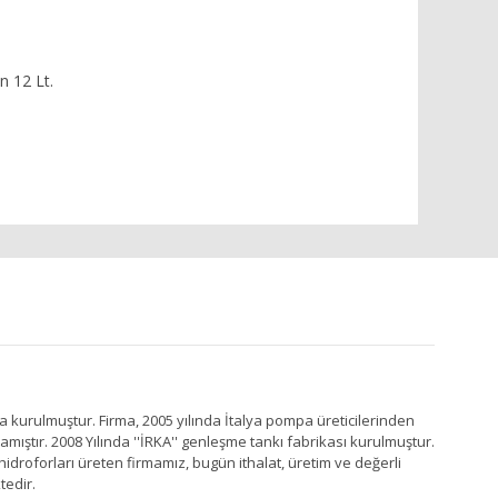
n 12 Lt.
a kurulmuştur. Firma, 2005 yılında İtalya pompa üreticilerinden
ştır. 2008 Yılında ''İRKA'' genleşme tankı fabrikası kurulmuştur.
idroforları üreten firmamız, bugün ithalat, üretim ve değerli
tedir.