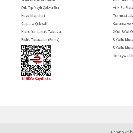
Dik Tip Yaylı Çekvalfler
Atık Su Flat
Kuyu Klapeleri
Termostatl
Çalpara Çekvalf
Koruma ve K
Hidrofor Lastik Takozu
2Yol-3Yol O
Pislik Tutucular (Pirinç)
3 Yollu Mot
3 Yollu Mot
Honeywell K
Pompa ve hid