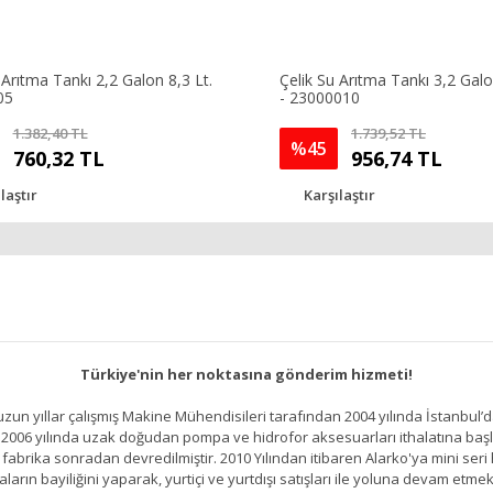
 Arıtma Tankı 2,2 Galon 8,3 Lt.
Çelik Su Arıtma Tankı 3,2 Galo
05
- 23000010
1.382,40 TL
1.739,52 TL
%45
760,32 TL
956,74 TL
laştır
Karşılaştır
Türkiye'nin her noktasına gönderim hizmeti!
un yıllar çalışmış Makine Mühendisileri tarafından 2004 yılında İstanbul’d
2006 yılında uzak doğudan pompa ve hidrofor aksesuarları ithalatına başlamı
brika sonradan devredilmiştir. 2010 Yılından itibaren Alarko'ya mini seri h
ların bayiliğini yaparak, yurtiçi ve yurtdışı satışları ile yoluna devam etmek