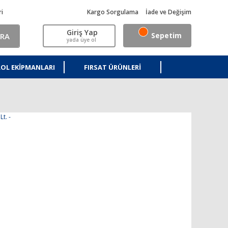
ri
Kargo Sorgulama
İade ve Değişim
Giriş Yap
Sepetim
RA
yada üye ol
OL EKIPMANLARI
FIRSAT ÜRÜNLERI