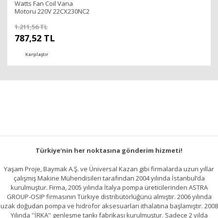
Watts Fan Coil Vana
Motoru 220V 22CX230NC2
1.211,56 TL
787,52 TL
Karşılaştır
Türkiye'nin her noktasına gönderim hizmeti!
Yaşam Proje, Baymak A.Ş. ve Üniversal Kazan gibi firmalarda uzun yıllar
çalışmış Makine Mühendisileri tarafından 2004 yılında İstanbul’da
kurulmuştur. Firma, 2005 yılında İtalya pompa üreticilerinden ASTRA
GROUP-OSIP firmasının Türkiye distribütörlüğünü almıştır. 2006 yılında
uzak doğudan pompa ve hidrofor aksesuarları ithalatına başlamıştır. 2008
Yılında ''İRKA'' genleşme tankı fabrikası kurulmuştur. Sadece 2 yılda