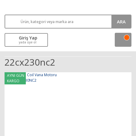
ARA
Giriş Yap
yada üye ol
22cx230nc2
AYNI GÜN
KARGO