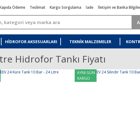
Kapıda Ödeme
Teslimat
Kargo Sorgulama
İade
İletişim ve Banka Bilgile
A
HIDROFOR AKSESUARLARI
TEKNIK MALZEMELER
KONTR
tre Hidrofor Tankı Fiyatı
AYNI GÜN
KARGO