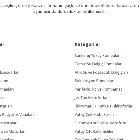
kıllıca seçilmiş ürün yelpazesi firmanın güçlü ve önemli özelliklerindendir. 
aşamasında dürüstlük temel ilkemizdir.
er
Kategoriler
Santrifüj Yüzey Pompaları
Temiz Su Dalgıç Pompaları
ksesuarları
Atık Su ve Fosseptik Dalgıçları
zeme
Sirkülasyon Pompaları
pmanları
Periferik Tip ve Pompamat
eri
Jet Tipi Hidroforlar
tatları
Hidromatlı – Tanksız Hidroforlar
 Radyatör Vanaları
Yatay Çok Kad.- Sessiz
rmostaları
F. Konvertörlü Villa Hidroforu
na ve Motorları
Yatay Çift Kademeliler
ihazları
Tek Pompalı Dikey Çok Kad.