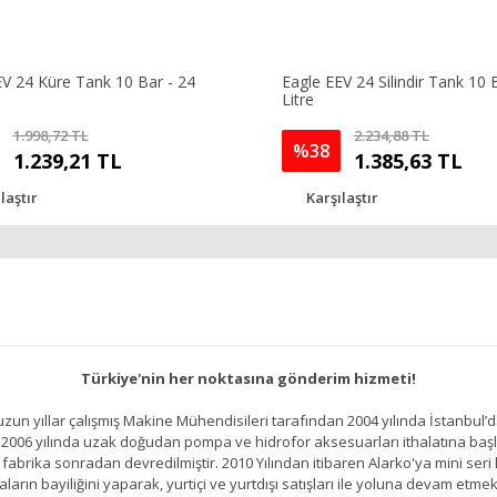
EV 24 Küre Tank 10 Bar - 24
Eagle EEV 24 Silindir Tank 10 
Litre
1.998,72 TL
2.234,88 TL
%38
1.239,21 TL
1.385,63 TL
laştır
Karşılaştır
Türkiye'nin her noktasına gönderim hizmeti!
un yıllar çalışmış Makine Mühendisileri tarafından 2004 yılında İstanbul’d
2006 yılında uzak doğudan pompa ve hidrofor aksesuarları ithalatına başlamı
brika sonradan devredilmiştir. 2010 Yılından itibaren Alarko'ya mini seri h
ların bayiliğini yaparak, yurtiçi ve yurtdışı satışları ile yoluna devam etmek