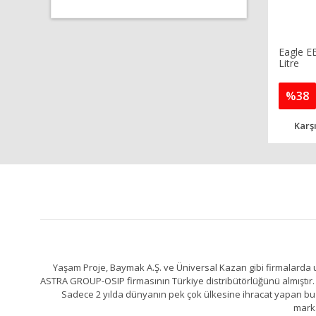
Eagle E
Litre
%38
Karşı
Yaşam Proje, Baymak A.Ş. ve Üniversal Kazan gibi firmalarda uz
ASTRA GROUP-OSIP firmasının Türkiye distribütörlüğünü almıştır. 
Sadece 2 yılda dünyanın pek çok ülkesine ihracat yapan bu fa
marka