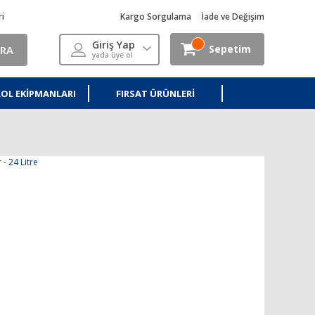
ri
Kargo Sorgulama
İade ve Değişim
Giriş Yap
Sepetim
RA
yada üye ol
OL EKIPMANLARI
FIRSAT ÜRÜNLERI