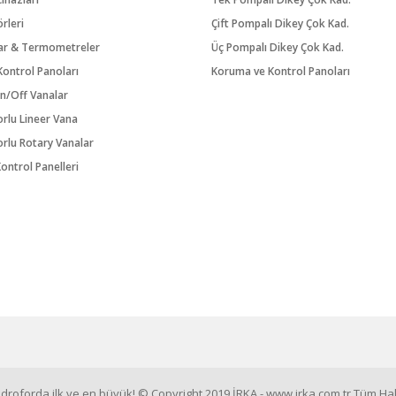
örleri
Çift Pompalı Dikey Çok Kad.
ar & Termometreler
Üç Pompalı Dikey Çok Kad.
ontrol Panoları
Koruma ve Kontrol Panoları
n/Off Vanalar
orlu Lineer Vana
orlu Rotary Vanalar
ontrol Panelleri
roforda ilk ve en büyük! © Copyright 2019 İRKA - www.irka.com.tr Tüm Hakl