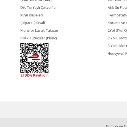
Dik Tip Yaylı Çekvalfler
Atık Su Flat
Kuyu Klapeleri
Termostatl
Çalpara Çekvalf
Koruma ve K
Hidrofor Lastik Takozu
2Yol-3Yol O
Pislik Tutucular (Pirinç)
3 Yollu Mot
3 Yollu Mot
Honeywell K
Pompa ve hid