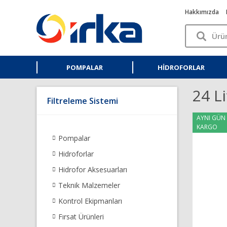
Hakkımızda
POMPALAR
HIDROFORLAR
24 Li
Filtreleme Sistemi
AYNI GÜN
KARGO
Pompalar
Hidroforlar
Hidrofor Aksesuarları
Teknik Malzemeler
Kontrol Ekipmanları
Fırsat Ürünleri