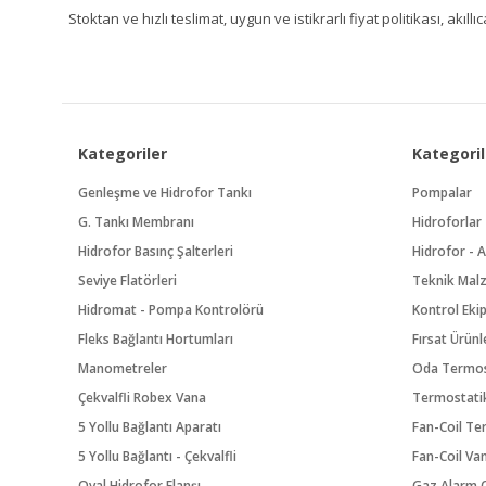
Stoktan ve hızlı teslimat, uygun ve istikrarlı fiyat politikası, a
Kategoriler
Kategoril
Genleşme ve Hidrofor Tankı
Pompalar
G. Tankı Membranı
Hidroforlar
Hidrofor Basınç Şalterleri
Hidrofor - A
Seviye Flatörleri
Teknik Mal
Hidromat - Pompa Kontrolörü
Kontrol Eki
Fleks Bağlantı Hortumları
Fırsat Ürünl
Manometreler
Oda Termos
Çekvalfli Robex Vana
Termostatik
5 Yollu Bağlantı Aparatı
Fan-Coil Te
5 Yollu Bağlantı - Çekvalfli
Fan-Coil Va
Oval Hidrofor Flanşı
Gaz Alarm C