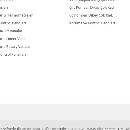
örleri
Çift Pompalı Dikey Çok Kad.
ar & Termometreler
Üç Pompalı Dikey Çok Kad.
ontrol Panoları
Koruma ve Kontrol Panoları
n/Off Vanalar
orlu Lineer Vana
orlu Rotary Vanalar
ontrol Panelleri
roforda ilk ve en büyük! © Copyright 2019 İRKA - www.irka.com.tr Tüm Hakl