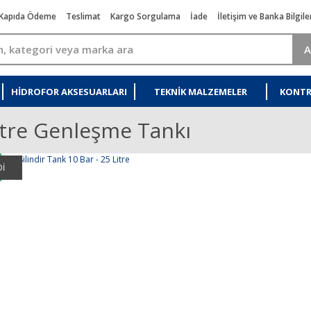
Kapıda Ödeme
Teslimat
Kargo Sorgulama
İade
İletişim ve Banka Bilgile
A
HIDROFOR AKSESUARLARI
TEKNIK MALZEMELER
KONTR
itre Genleşme Tankı
İ