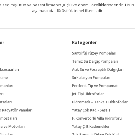
kıllıca seçilmiş ürün yelpazesi firmanın güçlü ve önemli özelliklerindendir. 
aşamasında dürüstlük temel ilkemizdir.
er
Kategoriler
Santrifüj Yüzey Pompaları
Temiz Su Dalgıç Pompaları
ksesuarları
Atık Su ve Fosseptik Dalgıçları
zeme
Sirkülasyon Pompaları
pmanları
Periferik Tip ve Pompamat
eri
Jet Tipi Hidroforlar
tatları
Hidromatlı – Tanksız Hidroforlar
 Radyatör Vanaları
Yatay Çok Kad.- Sessiz
rmostaları
F. Konvertörlü Villa Hidroforu
na ve Motorları
Yatay Çift Kademeliler
ihazları
Tek Pompalı Dikey Çok Kad.