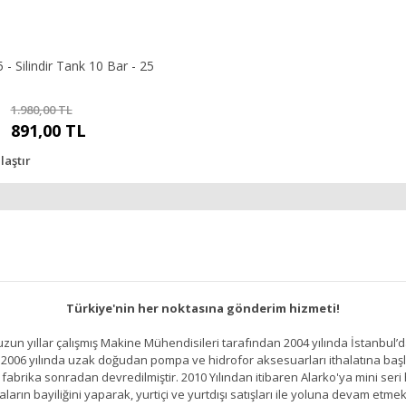
 - Silindir Tank 10 Bar - 25
1.980,00 TL
891,00 TL
laştır
Türkiye'nin her noktasına gönderim hizmeti!
un yıllar çalışmış Makine Mühendisileri tarafından 2004 yılında İstanbul’d
2006 yılında uzak doğudan pompa ve hidrofor aksesuarları ithalatına başlamı
brika sonradan devredilmiştir. 2010 Yılından itibaren Alarko'ya mini seri h
ların bayiliğini yaparak, yurtiçi ve yurtdışı satışları ile yoluna devam etmek