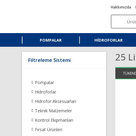
Hakkımızda
POMPALAR
HIDROFORLAR
25 L
Filtreleme Sistemi
AYNI GÜN
TÜKEND
KARGO
Pompalar
Hidroforlar
Hidrofor Aksesuarları
Teknik Malzemeler
Kontrol Ekipmanları
Fırsat Ürünleri