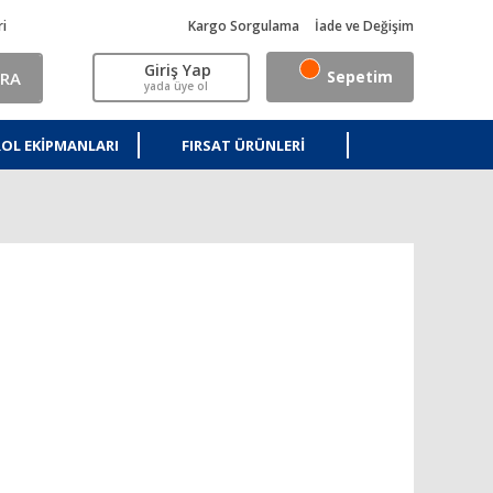
ri
Kargo Sorgulama
İade ve Değişim
Giriş Yap
Sepetim
RA
yada üye ol
OL EKIPMANLARI
FIRSAT ÜRÜNLERI