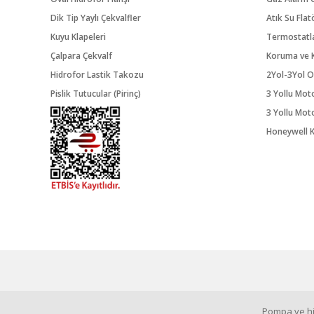
Dik Tip Yaylı Çekvalfler
Atık Su Flat
Kuyu Klapeleri
Termostatl
Çalpara Çekvalf
Koruma ve K
Hidrofor Lastik Takozu
2Yol-3Yol O
Pislik Tutucular (Pirinç)
3 Yollu Mot
3 Yollu Mot
Honeywell K
Pompa ve hid