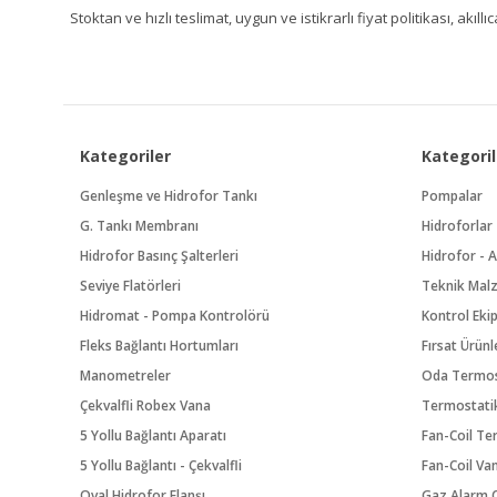
Stoktan ve hızlı teslimat, uygun ve istikrarlı fiyat politikası, a
Kategoriler
Kategoril
Genleşme ve Hidrofor Tankı
Pompalar
G. Tankı Membranı
Hidroforlar
Hidrofor Basınç Şalterleri
Hidrofor - A
Seviye Flatörleri
Teknik Mal
Hidromat - Pompa Kontrolörü
Kontrol Eki
Fleks Bağlantı Hortumları
Fırsat Ürünl
Manometreler
Oda Termos
Çekvalfli Robex Vana
Termostatik
5 Yollu Bağlantı Aparatı
Fan-Coil Te
5 Yollu Bağlantı - Çekvalfli
Fan-Coil Va
Oval Hidrofor Flanşı
Gaz Alarm C