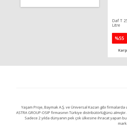
Daf T 25
Litre
%55
Karşı
Yaşam Proje, Baymak A.Ş. ve Üniversal Kazan gibi firmalarda uz
ASTRA GROUP-OSIP firmasının Türkiye distribütörlüğünü almıştır. 
Sadece 2 yılda dünyanın pek çok ülkesine ihracat yapan bu fa
marka