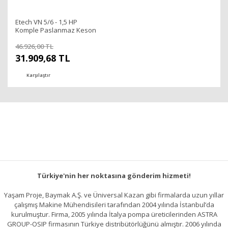
Etech VN 5/6 - 1,5 HP
Komple Paslanmaz Keson
Kuyu Pompası
46.926,00 TL
31.909,68 TL
Karşılaştır
Türkiye'nin her noktasına gönderim hizmeti!
Yaşam Proje, Baymak A.Ş. ve Üniversal Kazan gibi firmalarda uzun yıllar
çalışmış Makine Mühendisileri tarafından 2004 yılında İstanbul’da
kurulmuştur. Firma, 2005 yılında İtalya pompa üreticilerinden ASTRA
GROUP-OSIP firmasının Türkiye distribütörlüğünü almıştır. 2006 yılında