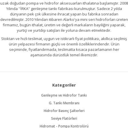
uzak doğudan pompa ve hidrofor aksesuarları ithalatına başlamıştır. 2008
Yılında ''İRKA'' genleşme tankı fabrikası kurulmuştur. Sadece 2 yılda
dünyanın pek çok ülkesine ihracat yapan bu fabrika sonradan
devredilmiştir. 2010 Yılından itibaren Alarko'ya mini seri hidroforları üreten
firmamız, bugün ithalat, üretim ve değerli markaların bayiliğini yaparak,
yurtiçi ve yurtdışı satışları ile yoluna devam etmektedir.
Stoktan ve hızlı teslimat, uygun ve istikrarlı fiyat politikası, akıllıca seçilmiş
ürün yelpazesi firmanın güçlü ve önemli özelliklerindendir. Ürün
seçiminde, fiyatlandırmada, teslimatta kısaca pazarlamanın her
aşamasında dürüstlük temel ilkemizdir.
Kategoriler
Genleşme ve Hidrofor Tankı
G. Tankı Membranı
Hidrofor Basınç Şalterleri
Seviye Flatörleri
Hidromat - Pompa Kontrolörü