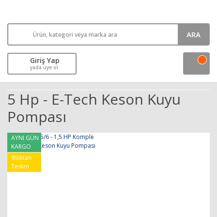
ARA
Giriş Yap
yada üye ol
5 Hp - E-Tech Keson Kuyu
Pompası
AYNI GÜN
KARGO
Stoktan
Teslim