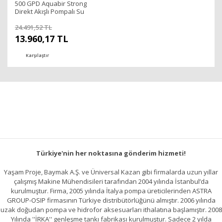
500 GPD Aquabir Strong
Direkt Akışlı Pompalı Su
Arıtma Cihazı - 70301015
24.491,52 TL
13.960,17 TL
Karşılaştır
Türkiye'nin her noktasına gönderim hizmeti!
Yaşam Proje, Baymak A.Ş. ve Üniversal Kazan gibi firmalarda uzun yıllar
çalışmış Makine Mühendisileri tarafından 2004 yılında İstanbul’da
kurulmuştur. Firma, 2005 yılında İtalya pompa üreticilerinden ASTRA
GROUP-OSIP firmasının Türkiye distribütörlüğünü almıştır. 2006 yılında
uzak doğudan pompa ve hidrofor aksesuarları ithalatına başlamıştır. 2008
Yılında ''İRKA'' genleşme tankı fabrikası kurulmuştur. Sadece 2 yılda