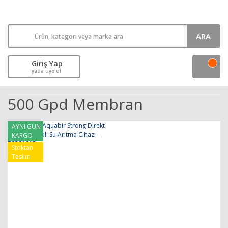
ARA
Giriş Yap
yada üye ol
500 Gpd Membran
AYNI GÜN
KARGO
Stoktan
Teslim