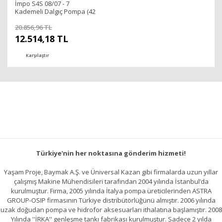
İmpo S4S 08/07 - 7
Kademeli Dalgıç Pompa (42
mss/ 1,5 HP)
20.856,96 TL
12.514,18 TL
Karşılaştır
Türkiye'nin her noktasına gönderim hizmeti!
Yaşam Proje, Baymak A.Ş. ve Üniversal Kazan gibi firmalarda uzun yıllar
çalışmış Makine Mühendisileri tarafından 2004 yılında İstanbul’da
kurulmuştur. Firma, 2005 yılında İtalya pompa üreticilerinden ASTRA
GROUP-OSIP firmasının Türkiye distribütörlüğünü almıştır. 2006 yılında
uzak doğudan pompa ve hidrofor aksesuarları ithalatına başlamıştır. 2008
Yılında ''İRKA'' genleşme tankı fabrikası kurulmuştur. Sadece 2 yılda