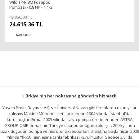
Wilo TP-R 8M Foseptik
Pompası - 0,8 HP - 1 1/2''
43.956,00 TL
24.615,36 TL
Karşılaştır
Türkiye'nin her noktasına gönderim hizmeti!
Yaşam Proje, Baymak A.Ş. ve Üniversal Kazan gibi firmalarda uzun yıllar
çalışmış Makine Mühendisileri tarafından 2004 yılında İstanbul’da
kurulmuştur. Firma, 2005 yılında İtalya pompa üreticilerinden ASTRA
GROUP-OSIP firmasının Türkiye distribütörlüğünü almıştır. 2006 yılında
uzak doğudan pompa ve hidrofor aksesuarları ithalatına başlamıştır. 2008
Yılında ''İRKA'' genleşme tankı fabrikası kurulmuştur. Sadece 2 yılda