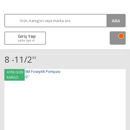
ARA
Giriş Yap
yada üye ol
8 -11/2''
AYNI GÜN
KARGO