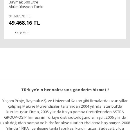
Baymak 500 Litre
Akümülasyon Tankı
91.607,70 TL
49.468,16 TL
Karşılaştır
Türkiye'nin her noktasına gönderim hizmeti!
Yaşam Proje, Baymak A.Ş. ve Üniversal Kazan gibi firmalarda uzun yıllar
çalışmış Makine Mühendisileri tarafından 2004 yılında İstanbul’da
kurulmuştur. Firma, 2005 yılında İtalya pompa üreticilerinden ASTRA
GROUP-OSIP firmasının Türkiye distribütörlüğünü almıştır. 2006 yılında
uzak doğudan pompa ve hidrofor aksesuarları ithalatına başlamıştır. 2008
Yılında ''İRKA'' genleşme tankı fabrikası kurulmuştur. Sadece 2 yılda