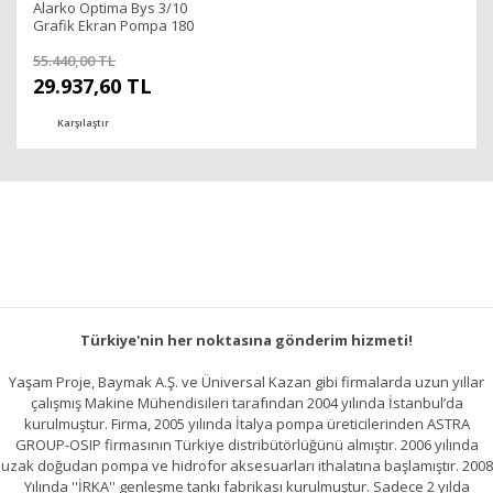
Alarko Optima Bys 3/10
Grafik Ekran Pompa 180
mm - 1¼''
55.440,00 TL
29.937,60 TL
Karşılaştır
Türkiye'nin her noktasına gönderim hizmeti!
Yaşam Proje, Baymak A.Ş. ve Üniversal Kazan gibi firmalarda uzun yıllar
çalışmış Makine Mühendisileri tarafından 2004 yılında İstanbul’da
kurulmuştur. Firma, 2005 yılında İtalya pompa üreticilerinden ASTRA
GROUP-OSIP firmasının Türkiye distribütörlüğünü almıştır. 2006 yılında
uzak doğudan pompa ve hidrofor aksesuarları ithalatına başlamıştır. 2008
Yılında ''İRKA'' genleşme tankı fabrikası kurulmuştur. Sadece 2 yılda