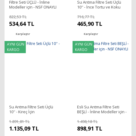
Filtre Seti ÜÇLÜ - İnline
Su Arıtma Filtre Seti Üçlü
Modeller için - NSF ONAYLI
10'' - İnce Tortu ve Koku
İçin
822,53 TL
716,77 TL
534,64 TL
465,90 TL
Karşılaştır
Karşılaştır
AYNI GÜN
AYNI GÜN
KARGO
KARGO
Su Arıtma Filtre Seti Üçlü
Esli Su Arıtma Filtre Seti
10'' - Kireç İçin
BEŞLİ - İnline Modeller için -
NSF ONAYLI
1.891,81 TL
1.498,18 TL
1.135,09 TL
898,91 TL