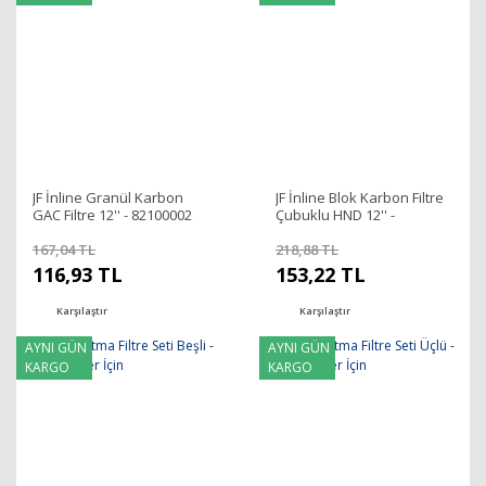
JF İnline Granül Karbon
JF İnline Blok Karbon Filtre
GAC Filtre 12'' - 82100002
Çubuklu HND 12'' -
82100003
167,04 TL
218,88 TL
116,93 TL
153,22 TL
Karşılaştır
Karşılaştır
AYNI GÜN
AYNI GÜN
KARGO
KARGO