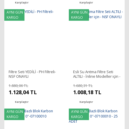
Karşılaştır
Karşılaştır
AYNI GÜN
AYNI GÜN
KARGO
KARGO
Filtre Seti YEDİLİ - PH Filtreli-
Esli Su Arıtma Filtre Seti
NSF ONAYLI
ALTILI - İnline Modeller için -
NSF ONAYLI
1.880,06 TL
1.680,31 TL
1.128,04 TL
1.008,18 TL
Karşılaştır
Karşılaştır
AYNI GÜN
AYNI GÜN
KARGO
KARGO