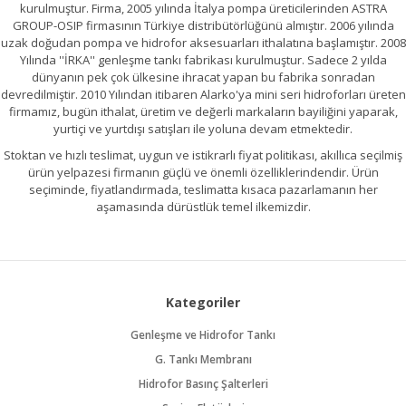
kurulmuştur. Firma, 2005 yılında İtalya pompa üreticilerinden ASTRA
GROUP-OSIP firmasının Türkiye distribütörlüğünü almıştır. 2006 yılında
uzak doğudan pompa ve hidrofor aksesuarları ithalatına başlamıştır. 2008
Yılında ''İRKA'' genleşme tankı fabrikası kurulmuştur. Sadece 2 yılda
dünyanın pek çok ülkesine ihracat yapan bu fabrika sonradan
devredilmiştir. 2010 Yılından itibaren Alarko'ya mini seri hidroforları üreten
firmamız, bugün ithalat, üretim ve değerli markaların bayiliğini yaparak,
yurtiçi ve yurtdışı satışları ile yoluna devam etmektedir.
Stoktan ve hızlı teslimat, uygun ve istikrarlı fiyat politikası, akıllıca seçilmiş
ürün yelpazesi firmanın güçlü ve önemli özelliklerindendir. Ürün
seçiminde, fiyatlandırmada, teslimatta kısaca pazarlamanın her
aşamasında dürüstlük temel ilkemizdir.
Kategoriler
Genleşme ve Hidrofor Tankı
G. Tankı Membranı
Hidrofor Basınç Şalterleri