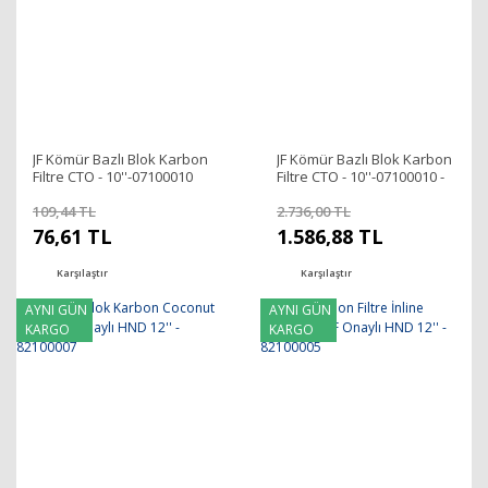
JF Kömür Bazlı Blok Karbon
JF Kömür Bazlı Blok Karbon
Filtre CTO - 10''-07100010
Filtre CTO - 10''-07100010 -
25 ADET
109,44 TL
2.736,00 TL
76,61 TL
1.586,88 TL
Karşılaştır
Karşılaştır
AYNI GÜN
AYNI GÜN
KARGO
KARGO