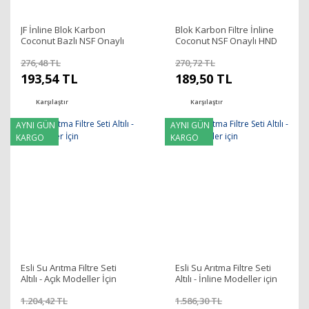
JF İnline Blok Karbon
Blok Karbon Filtre İnline
Coconut Bazlı NSF Onaylı
Coconut NSF Onaylı HND
HND 12'' - 82100007
12'' - 82100005
276,48 TL
270,72 TL
193,54 TL
189,50 TL
Karşılaştır
Karşılaştır
AYNI GÜN
AYNI GÜN
KARGO
KARGO
Esli Su Arıtma Filtre Seti
Esli Su Arıtma Filtre Seti
Altılı - Açık Modeller İçin
Altılı - İnline Modeller için
1.204,42 TL
1.586,30 TL