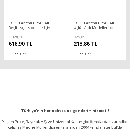
Esli Su Arıtma Filtre Seti
Esli Su Arıtma Filtre Seti
Beşli - Açık Modeller İçin
Üçlü - Açık Modeller İçin
1.028,16 TL
329,01 TL
616,90 TL
213,86 TL
Karşılaştır
Karşılaştır
Türkiye'nin her noktasına gönderim hizmeti!
Yaşam Proje, Baymak A.Ş. ve Üniversal Kazan gibi firmalarda uzun yıllar
çalışmış Makine Mühendisileri tarafından 2004 yılında İstanbul’da