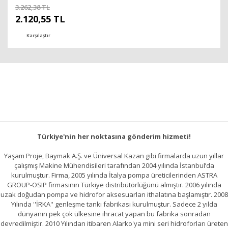
İtalyan
3.262,38 TL
2.120,55 TL
Karşılaştır
Türkiye'nin her noktasına gönderim hizmeti!
Yaşam Proje, Baymak A.Ş. ve Üniversal Kazan gibi firmalarda uzun yıllar
çalışmış Makine Mühendisileri tarafından 2004 yılında İstanbul’da
kurulmuştur. Firma, 2005 yılında İtalya pompa üreticilerinden ASTRA
GROUP-OSIP firmasının Türkiye distribütörlüğünü almıştır. 2006 yılında
uzak doğudan pompa ve hidrofor aksesuarları ithalatına başlamıştır. 2008
Yılında ''İRKA'' genleşme tankı fabrikası kurulmuştur. Sadece 2 yılda
dünyanın pek çok ülkesine ihracat yapan bu fabrika sonradan
devredilmiştir. 2010 Yılından itibaren Alarko'ya mini seri hidroforları üreten