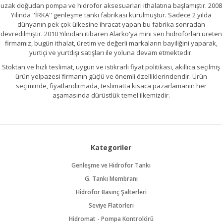
uzak doğudan pompa ve hidrofor aksesuarları ithalatına başlamıştır. 2008
Yılında ''İRKA'' genleşme tankı fabrikası kurulmuştur. Sadece 2 yılda
dünyanın pek çok ülkesine ihracat yapan bu fabrika sonradan
devredilmiştir. 2010 Yılından itibaren Alarko'ya mini seri hidroforları üreten
firmamız, bugün ithalat, üretim ve değerli markaların bayiliğini yaparak,
yurtiçi ve yurtdışı satışları ile yoluna devam etmektedir.
Stoktan ve hızlı teslimat, uygun ve istikrarlı fiyat politikası, akıllıca seçilmiş
ürün yelpazesi firmanın güçlü ve önemli özelliklerindendir. Ürün
seçiminde, fiyatlandırmada, teslimatta kısaca pazarlamanın her
aşamasında dürüstlük temel ilkemizdir.
Kategoriler
Genleşme ve Hidrofor Tankı
G. Tankı Membranı
Hidrofor Basınç Şalterleri
Seviye Flatörleri
Hidromat - Pompa Kontrolörü