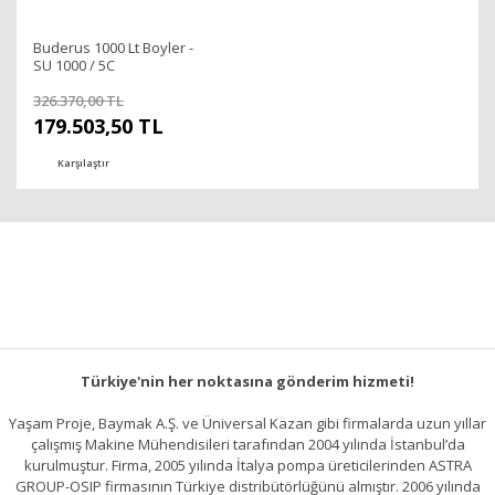
Buderus 1000 Lt Boyler -
SU 1000 / 5C
326.370,00 TL
179.503,50 TL
Karşılaştır
Türkiye'nin her noktasına gönderim hizmeti!
Yaşam Proje, Baymak A.Ş. ve Üniversal Kazan gibi firmalarda uzun yıllar
çalışmış Makine Mühendisileri tarafından 2004 yılında İstanbul’da
kurulmuştur. Firma, 2005 yılında İtalya pompa üreticilerinden ASTRA
GROUP-OSIP firmasının Türkiye distribütörlüğünü almıştır. 2006 yılında