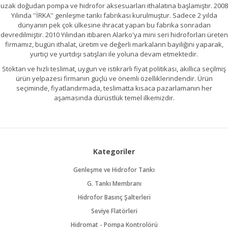
uzak doğudan pompa ve hidrofor aksesuarları ithalatına başlamıştır. 2008
Yılında ''İRKA'' genleşme tankı fabrikası kurulmuştur. Sadece 2 yılda
dünyanın pek çok ülkesine ihracat yapan bu fabrika sonradan
devredilmiştir. 2010 Yılından itibaren Alarko'ya mini seri hidroforları üreten
firmamız, bugün ithalat, üretim ve değerli markaların bayiliğini yaparak,
yurtiçi ve yurtdışı satışları ile yoluna devam etmektedir.
Stoktan ve hızlı teslimat, uygun ve istikrarlı fiyat politikası, akıllıca seçilmiş
ürün yelpazesi firmanın güçlü ve önemli özelliklerindendir. Ürün
seçiminde, fiyatlandırmada, teslimatta kısaca pazarlamanın her
aşamasında dürüstlük temel ilkemizdir.
Kategoriler
Genleşme ve Hidrofor Tankı
G. Tankı Membranı
Hidrofor Basınç Şalterleri
Seviye Flatörleri
Hidromat - Pompa Kontrolörü