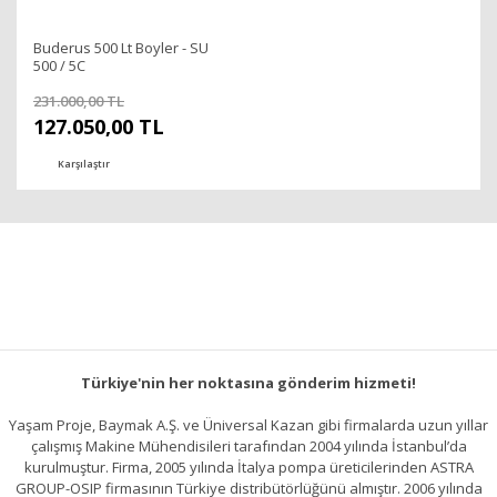
Buderus 500 Lt Boyler - SU
500 / 5C
231.000,00 TL
127.050,00 TL
Karşılaştır
Türkiye'nin her noktasına gönderim hizmeti!
Yaşam Proje, Baymak A.Ş. ve Üniversal Kazan gibi firmalarda uzun yıllar
çalışmış Makine Mühendisileri tarafından 2004 yılında İstanbul’da
kurulmuştur. Firma, 2005 yılında İtalya pompa üreticilerinden ASTRA
GROUP-OSIP firmasının Türkiye distribütörlüğünü almıştır. 2006 yılında