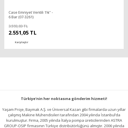
Case Emniyet Ventili 1¼'' -
6 Bar (07-3261)
3.593,03 TL
2.551,05 TL
Karşılaştır
Türkiye'nin her noktasına gönderim hizmeti!
Yaşam Proje, Baymak A.Ş. ve Üniversal Kazan gibi firmalarda uzun yıllar
çalışmış Makine Mühendisileri tarafından 2004 yılında İstanbul’da
kurulmuştur. Firma, 2005 yılında İtalya pompa üreticilerinden ASTRA
GROUP-OSIP firmasının Türkiye distribütörlüğünü almıştır. 2006 yılında