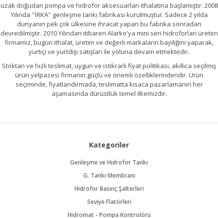
uzak doğudan pompa ve hidrofor aksesuarları ithalatına başlamıştır. 2008
Yılında ''İRKA'' genleşme tankı fabrikası kurulmuştur. Sadece 2 yılda
dünyanın pek çok ülkesine ihracat yapan bu fabrika sonradan
devredilmiştir. 2010 Yılından itibaren Alarko'ya mini seri hidroforları üreten
firmamız, bugün ithalat, üretim ve değerli markaların bayiliğini yaparak,
yurtiçi ve yurtdışı satışları ile yoluna devam etmektedir.
Stoktan ve hızlı teslimat, uygun ve istikrarlı fiyat politikası, akıllıca seçilmiş
ürün yelpazesi firmanın güçlü ve önemli özelliklerindendir. Ürün
seçiminde, fiyatlandırmada, teslimatta kısaca pazarlamanın her
aşamasında dürüstlük temel ilkemizdir.
Kategoriler
Genleşme ve Hidrofor Tankı
G. Tankı Membranı
Hidrofor Basınç Şalterleri
Seviye Flatörleri
Hidromat - Pompa Kontrolörü