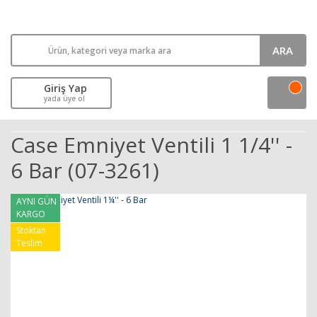
ARA
Giriş Yap
yada üye ol
Case Emniyet Ventili 1 1/4'' -
6 Bar (07-3261)
AYNI GÜN
KARGO
Stoktan
Teslim