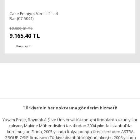
Case Emniyet Ventili 2'' - 4
Bar (07-5041)
12.909,01 TL
9.165,40 TL
Karşılaştır
Türkiye'nin her noktasına gönderim hizmeti!
Yaşam Proje, Baymak A.Ş. ve Üniversal Kazan gibi firmalarda uzun yıllar
çalışmış Makine Mühendisileri tarafından 2004 yılında İstanbul’da
kurulmuştur. Firma, 2005 yılında İtalya pompa üreticilerinden ASTRA
GROUP-OSIP firmasının Türkiye distribütörlüğünü almıştır. 2006 yılında