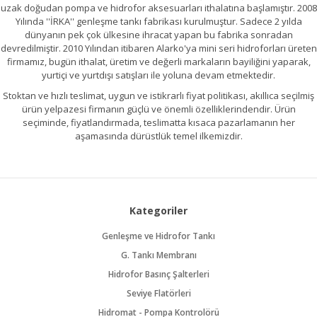
uzak doğudan pompa ve hidrofor aksesuarları ithalatına başlamıştır. 2008
Yılında ''İRKA'' genleşme tankı fabrikası kurulmuştur. Sadece 2 yılda
dünyanın pek çok ülkesine ihracat yapan bu fabrika sonradan
devredilmiştir. 2010 Yılından itibaren Alarko'ya mini seri hidroforları üreten
firmamız, bugün ithalat, üretim ve değerli markaların bayiliğini yaparak,
yurtiçi ve yurtdışı satışları ile yoluna devam etmektedir.
Stoktan ve hızlı teslimat, uygun ve istikrarlı fiyat politikası, akıllıca seçilmiş
ürün yelpazesi firmanın güçlü ve önemli özelliklerindendir. Ürün
seçiminde, fiyatlandırmada, teslimatta kısaca pazarlamanın her
aşamasında dürüstlük temel ilkemizdir.
Kategoriler
Genleşme ve Hidrofor Tankı
G. Tankı Membranı
Hidrofor Basınç Şalterleri
Seviye Flatörleri
Hidromat - Pompa Kontrolörü