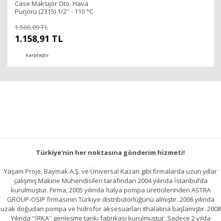
Case Maksijör Oto. Hava
Purjörü (2315) 1/2'' - 110 °C
1.566,09 TL
1.158,91 TL
Karşılaştır
Türkiye'nin her noktasına gönderim hizmeti!
Yaşam Proje, Baymak A.Ş. ve Üniversal Kazan gibi firmalarda uzun yıllar
çalışmış Makine Mühendisileri tarafından 2004 yılında İstanbul’da
kurulmuştur. Firma, 2005 yılında İtalya pompa üreticilerinden ASTRA
GROUP-OSIP firmasının Türkiye distribütörlüğünü almıştır. 2006 yılında
uzak doğudan pompa ve hidrofor aksesuarları ithalatına başlamıştır. 2008
Yılında ''İRKA'' genleşme tankı fabrikası kurulmuştur. Sadece 2 yılda