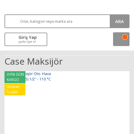
ARA
Giriş Yap
yada üye ol
Case Maksijör
AYNI GÜN
KARGO
Stoktan
Teslim