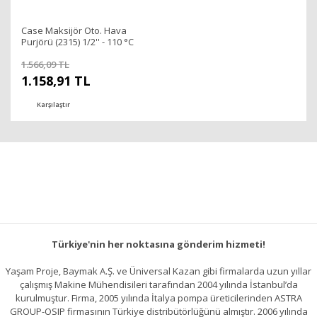
Case Maksijör Oto. Hava
Purjörü (2315) 1/2'' - 110 °C
1.566,09 TL
1.158,91 TL
Karşılaştır
Türkiye'nin her noktasına gönderim hizmeti!
Yaşam Proje, Baymak A.Ş. ve Üniversal Kazan gibi firmalarda uzun yıllar
çalışmış Makine Mühendisileri tarafından 2004 yılında İstanbul’da
kurulmuştur. Firma, 2005 yılında İtalya pompa üreticilerinden ASTRA
GROUP-OSIP firmasının Türkiye distribütörlüğünü almıştır. 2006 yılında