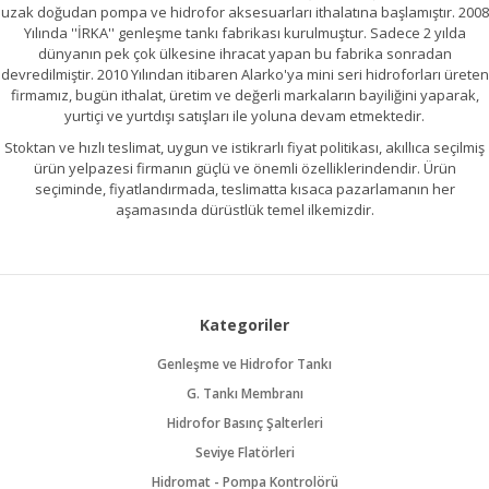
uzak doğudan pompa ve hidrofor aksesuarları ithalatına başlamıştır. 2008
Yılında ''İRKA'' genleşme tankı fabrikası kurulmuştur. Sadece 2 yılda
dünyanın pek çok ülkesine ihracat yapan bu fabrika sonradan
devredilmiştir. 2010 Yılından itibaren Alarko'ya mini seri hidroforları üreten
firmamız, bugün ithalat, üretim ve değerli markaların bayiliğini yaparak,
yurtiçi ve yurtdışı satışları ile yoluna devam etmektedir.
Stoktan ve hızlı teslimat, uygun ve istikrarlı fiyat politikası, akıllıca seçilmiş
ürün yelpazesi firmanın güçlü ve önemli özelliklerindendir. Ürün
seçiminde, fiyatlandırmada, teslimatta kısaca pazarlamanın her
aşamasında dürüstlük temel ilkemizdir.
Kategoriler
Genleşme ve Hidrofor Tankı
G. Tankı Membranı
Hidrofor Basınç Şalterleri
Seviye Flatörleri
Hidromat - Pompa Kontrolörü