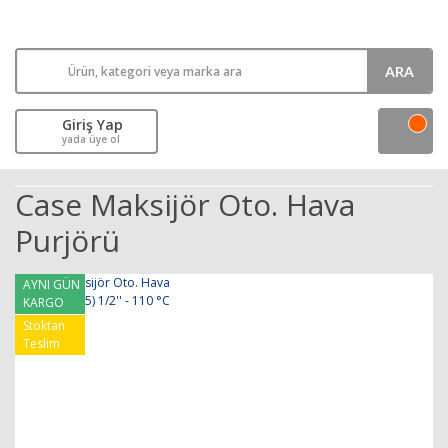
ARA
Giriş Yap
yada üye ol
Case Maksijör Oto. Hava
Purjörü
AYNI GÜN
KARGO
Stoktan
Teslim