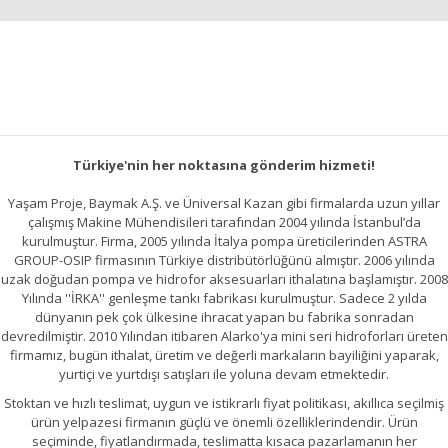
Türkiye'nin her noktasına gönderim hizmeti!
Yaşam Proje, Baymak A.Ş. ve Üniversal Kazan gibi firmalarda uzun yıllar
çalışmış Makine Mühendisileri tarafından 2004 yılında İstanbul’da
kurulmuştur. Firma, 2005 yılında İtalya pompa üreticilerinden ASTRA
GROUP-OSIP firmasının Türkiye distribütörlüğünü almıştır. 2006 yılında
uzak doğudan pompa ve hidrofor aksesuarları ithalatına başlamıştır. 2008
Yılında ''İRKA'' genleşme tankı fabrikası kurulmuştur. Sadece 2 yılda
dünyanın pek çok ülkesine ihracat yapan bu fabrika sonradan
devredilmiştir. 2010 Yılından itibaren Alarko'ya mini seri hidroforları üreten
firmamız, bugün ithalat, üretim ve değerli markaların bayiliğini yaparak,
yurtiçi ve yurtdışı satışları ile yoluna devam etmektedir.
Stoktan ve hızlı teslimat, uygun ve istikrarlı fiyat politikası, akıllıca seçilmiş
ürün yelpazesi firmanın güçlü ve önemli özelliklerindendir. Ürün
seçiminde, fiyatlandırmada, teslimatta kısaca pazarlamanın her