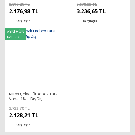
3.819,26 TL
5.678,33 TL
2.176,98 TL
3.236,65 TL
Karşılaştır
Karşılaştır
AYNI GÜN
KARGO
Mirox Çekvalfli Robex Tarzı
Vana 1¼'' - Dış Diş
3.733,70 TL
2.128,21 TL
Karşılaştır