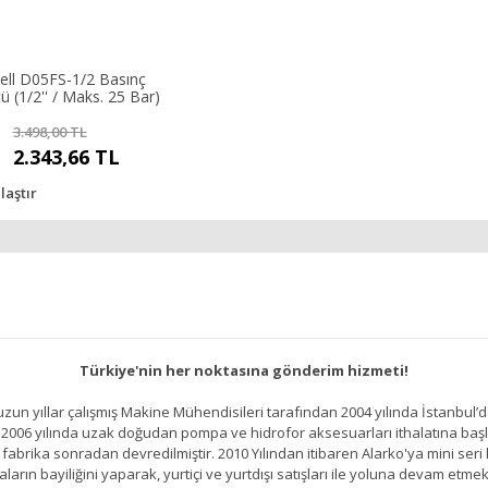
ll D05FS-1/2 Basınç
 (1/2'' / Maks. 25 Bar)
3.498,00 TL
2.343,66 TL
laştır
Türkiye'nin her noktasına gönderim hizmeti!
un yıllar çalışmış Makine Mühendisileri tarafından 2004 yılında İstanbul’d
2006 yılında uzak doğudan pompa ve hidrofor aksesuarları ithalatına başlamı
brika sonradan devredilmiştir. 2010 Yılından itibaren Alarko'ya mini seri h
ların bayiliğini yaparak, yurtiçi ve yurtdışı satışları ile yoluna devam etmek