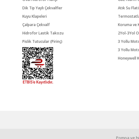
Dik Tip Yaylı Çekvalfler
Atık Su Flat
Kuyu Klapeleri
Termostatl
Çalpara Çekvalf
Koruma ve K
Hidrofor Lastik Takozu
2Yol-3Yol O
Pislik Tutucular (Pirinç)
3 Yollu Mot
3 Yollu Mot
Honeywell K
Pompa ve hid