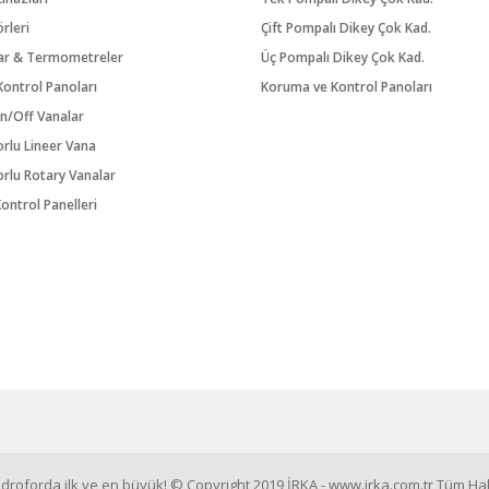
örleri
Çift Pompalı Dikey Çok Kad.
ar & Termometreler
Üç Pompalı Dikey Çok Kad.
ontrol Panoları
Koruma ve Kontrol Panoları
n/Off Vanalar
orlu Lineer Vana
orlu Rotary Vanalar
ontrol Panelleri
roforda ilk ve en büyük! © Copyright 2019 İRKA - www.irka.com.tr Tüm Hakl