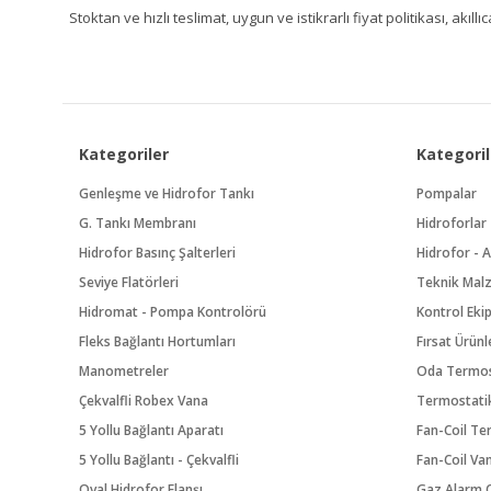
Stoktan ve hızlı teslimat, uygun ve istikrarlı fiyat politikası, a
Kategoriler
Kategoril
Genleşme ve Hidrofor Tankı
Pompalar
G. Tankı Membranı
Hidroforlar
Hidrofor Basınç Şalterleri
Hidrofor - A
Seviye Flatörleri
Teknik Mal
Hidromat - Pompa Kontrolörü
Kontrol Eki
Fleks Bağlantı Hortumları
Fırsat Ürünl
Manometreler
Oda Termos
Çekvalfli Robex Vana
Termostatik
5 Yollu Bağlantı Aparatı
Fan-Coil Te
5 Yollu Bağlantı - Çekvalfli
Fan-Coil Va
Oval Hidrofor Flanşı
Gaz Alarm C