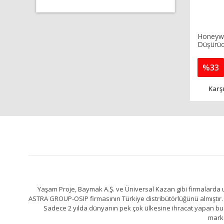
Honeywe
Düşürücü
%33
Karşı
Yaşam Proje, Baymak A.Ş. ve Üniversal Kazan gibi firmalarda uz
ASTRA GROUP-OSIP firmasının Türkiye distribütörlüğünü almıştır. 
Sadece 2 yılda dünyanın pek çok ülkesine ihracat yapan bu fa
marka