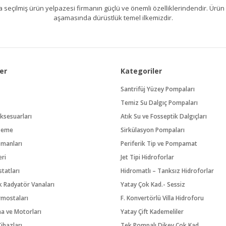
kıllıca seçilmiş ürün yelpazesi firmanın güçlü ve önemli özelliklerindendir. 
aşamasında dürüstlük temel ilkemizdir.
er
Kategoriler
Santrifüj Yüzey Pompaları
Temiz Su Dalgıç Pompaları
ksesuarları
Atık Su ve Fosseptik Dalgıçları
zeme
Sirkülasyon Pompaları
pmanları
Periferik Tip ve Pompamat
eri
Jet Tipi Hidroforlar
tatları
Hidromatlı – Tanksız Hidroforlar
 Radyatör Vanaları
Yatay Çok Kad.- Sessiz
rmostaları
F. Konvertörlü Villa Hidroforu
na ve Motorları
Yatay Çift Kademeliler
ihazları
Tek Pompalı Dikey Çok Kad.