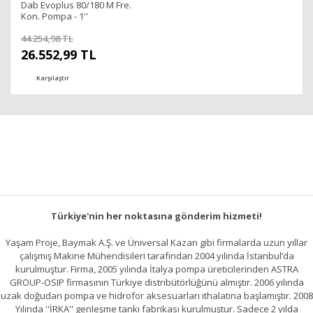
Dab Evoplus 80/180 M Fre.
Kon. Pompa - 1''
44.254,98 TL
26.552,99 TL
Karşılaştır
Türkiye'nin her noktasına gönderim hizmeti!
Yaşam Proje, Baymak A.Ş. ve Üniversal Kazan gibi firmalarda uzun yıllar
çalışmış Makine Mühendisileri tarafından 2004 yılında İstanbul’da
kurulmuştur. Firma, 2005 yılında İtalya pompa üreticilerinden ASTRA
GROUP-OSIP firmasının Türkiye distribütörlüğünü almıştır. 2006 yılında
uzak doğudan pompa ve hidrofor aksesuarları ithalatına başlamıştır. 2008
Yılında ''İRKA'' genleşme tankı fabrikası kurulmuştur. Sadece 2 yılda