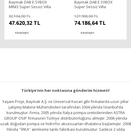
Baymak DAB E.SYBOX
Baymak DAB E.SYBOX
MINI3 Süper Sessiz Villa
Süper Sessiz Villa
Hidroforu - 1,07 Hp
Hidroforu - 2,1 Hp
82.104,00 TL
127.908,00 TL
47.620,32 TL
74.186,64 TL
Karşılaştır
Karşılaştır
Türkiye'nin her noktasına gönderim hizmeti!
Yaşam Proje, Baymak A.Ş. ve Üniversal Kazan gibi firmalarda uzun yıllar
çalışmış Makine Mühendisileri tarafından 2004 yılında İstanbul’da
kurulmuştur. Firma, 2005 yılında İtalya pompa üreticilerinden ASTRA
GROUP-OSIP firmasının Türkiye distribütörlüğünü almıştır. 2006 yılında
uzak doğudan pompa ve hidrofor aksesuarları ithalatına başlamıştır. 2008
Yılında ''İRKA'' genleşme tankı fabrikası kurulmuştur. Sadece 2 yılda