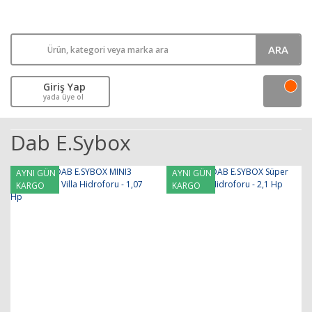
ARA
Giriş Yap
yada üye ol
Dab E.sybox
AYNI GÜN
AYNI GÜN
KARGO
KARGO