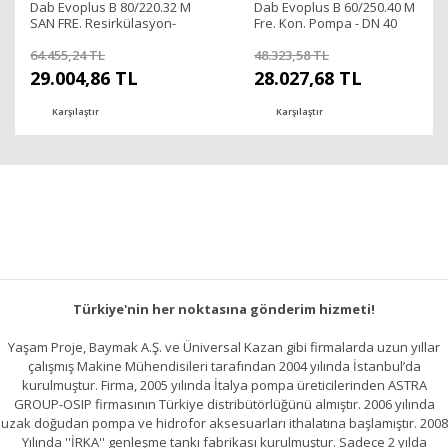
Dab Evoplus B 80/220.32 M
Dab Evoplus B 60/250.40 M
SAN FRE. Resirkülasyon-
Fre. Kon. Pompa - DN 40
DN32
64.455,24 TL
48.323,58 TL
29.004,86 TL
28.027,68 TL
Karşılaştır
Karşılaştır
Türkiye'nin her noktasına gönderim hizmeti!
Yaşam Proje, Baymak A.Ş. ve Üniversal Kazan gibi firmalarda uzun yıllar
çalışmış Makine Mühendisileri tarafından 2004 yılında İstanbul’da
kurulmuştur. Firma, 2005 yılında İtalya pompa üreticilerinden ASTRA
GROUP-OSIP firmasının Türkiye distribütörlüğünü almıştır. 2006 yılında
uzak doğudan pompa ve hidrofor aksesuarları ithalatına başlamıştır. 2008
Yılında ''İRKA'' genleşme tankı fabrikası kurulmuştur. Sadece 2 yılda