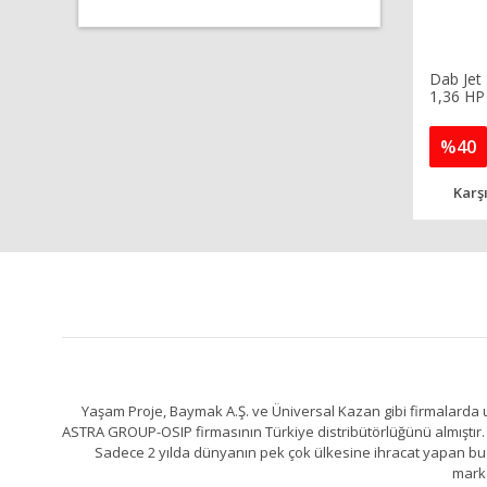
Dab Jet 
1,36 HP 
%40
Karşı
Yaşam Proje, Baymak A.Ş. ve Üniversal Kazan gibi firmalarda uz
ASTRA GROUP-OSIP firmasının Türkiye distribütörlüğünü almıştır. 
Sadece 2 yılda dünyanın pek çok ülkesine ihracat yapan bu fa
marka