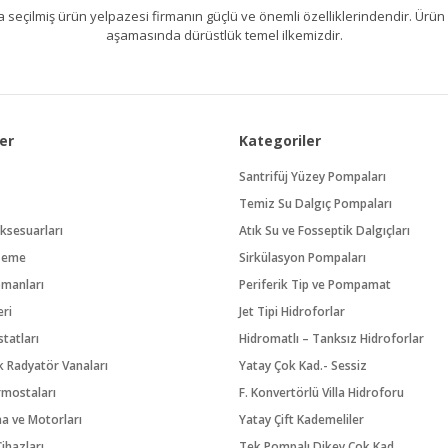
kıllıca seçilmiş ürün yelpazesi firmanın güçlü ve önemli özelliklerindendir. 
aşamasında dürüstlük temel ilkemizdir.
er
Kategoriler
Santrifüj Yüzey Pompaları
Temiz Su Dalgıç Pompaları
ksesuarları
Atık Su ve Fosseptik Dalgıçları
zeme
Sirkülasyon Pompaları
pmanları
Periferik Tip ve Pompamat
eri
Jet Tipi Hidroforlar
tatları
Hidromatlı – Tanksız Hidroforlar
 Radyatör Vanaları
Yatay Çok Kad.- Sessiz
rmostaları
F. Konvertörlü Villa Hidroforu
na ve Motorları
Yatay Çift Kademeliler
ihazları
Tek Pompalı Dikey Çok Kad.