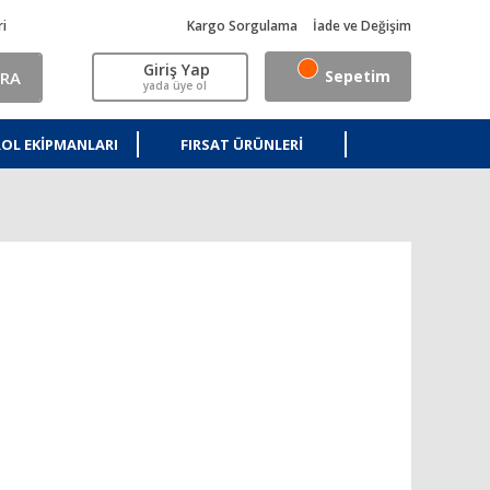
ri
Kargo Sorgulama
İade ve Değişim
Giriş Yap
Sepetim
RA
yada üye ol
OL EKIPMANLARI
FIRSAT ÜRÜNLERI