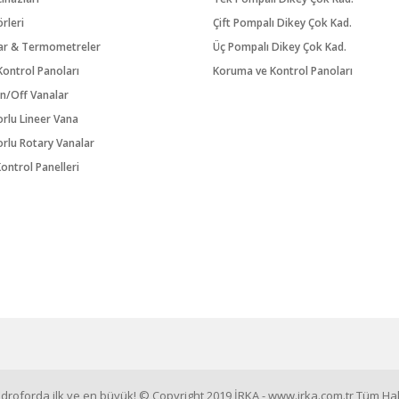
örleri
Çift Pompalı Dikey Çok Kad.
ar & Termometreler
Üç Pompalı Dikey Çok Kad.
ontrol Panoları
Koruma ve Kontrol Panoları
n/Off Vanalar
orlu Lineer Vana
orlu Rotary Vanalar
ontrol Panelleri
roforda ilk ve en büyük! © Copyright 2019 İRKA - www.irka.com.tr Tüm Hakl