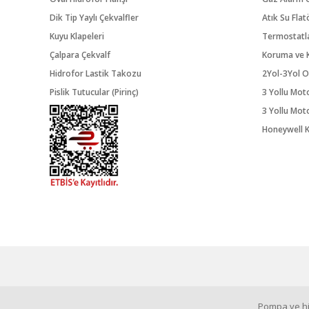
Dik Tip Yaylı Çekvalfler
Atık Su Flat
Kuyu Klapeleri
Termostatl
Çalpara Çekvalf
Koruma ve K
Hidrofor Lastik Takozu
2Yol-3Yol O
Pislik Tutucular (Pirinç)
3 Yollu Mot
3 Yollu Mot
Honeywell K
Pompa ve hid