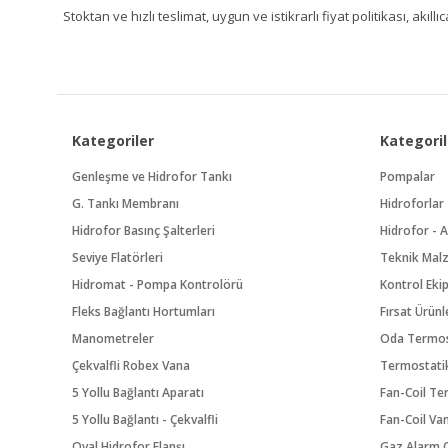
Stoktan ve hızlı teslimat, uygun ve istikrarlı fiyat politikası, a
Kategoriler
Kategoril
Genleşme ve Hidrofor Tankı
Pompalar
G. Tankı Membranı
Hidroforlar
Hidrofor Basınç Şalterleri
Hidrofor - A
Seviye Flatörleri
Teknik Mal
Hidromat - Pompa Kontrolörü
Kontrol Eki
Fleks Bağlantı Hortumları
Fırsat Ürünl
Manometreler
Oda Termos
Çekvalfli Robex Vana
Termostatik
5 Yollu Bağlantı Aparatı
Fan-Coil Te
5 Yollu Bağlantı - Çekvalfli
Fan-Coil Va
Oval Hidrofor Flanşı
Gaz Alarm C