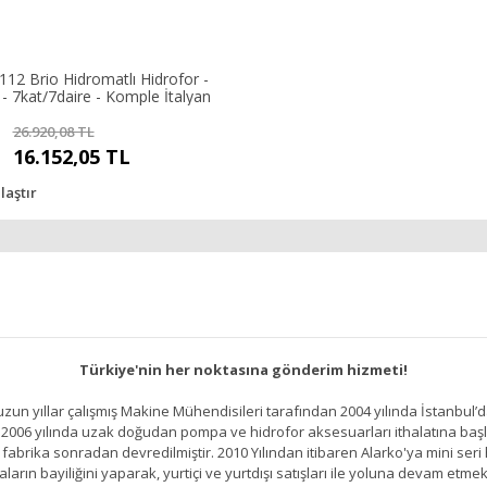
112 Brio Hidromatlı Hidrofor -
- 7kat/7daire - Komple İtalyan
26.920,08 TL
16.152,05 TL
laştır
Türkiye'nin her noktasına gönderim hizmeti!
un yıllar çalışmış Makine Mühendisileri tarafından 2004 yılında İstanbul’d
2006 yılında uzak doğudan pompa ve hidrofor aksesuarları ithalatına başlamı
brika sonradan devredilmiştir. 2010 Yılından itibaren Alarko'ya mini seri h
ların bayiliğini yaparak, yurtiçi ve yurtdışı satışları ile yoluna devam etmek