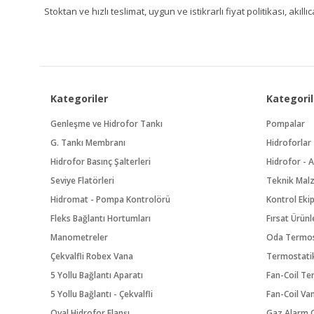
Stoktan ve hızlı teslimat, uygun ve istikrarlı fiyat politikası, a
Kategoriler
Kategoril
Genleşme ve Hidrofor Tankı
Pompalar
G. Tankı Membranı
Hidroforlar
Hidrofor Basınç Şalterleri
Hidrofor - A
Seviye Flatörleri
Teknik Mal
Hidromat - Pompa Kontrolörü
Kontrol Eki
Fleks Bağlantı Hortumları
Fırsat Ürünl
Manometreler
Oda Termos
Çekvalfli Robex Vana
Termostatik
5 Yollu Bağlantı Aparatı
Fan-Coil Te
5 Yollu Bağlantı - Çekvalfli
Fan-Coil Va
Oval Hidrofor Flanşı
Gaz Alarm C