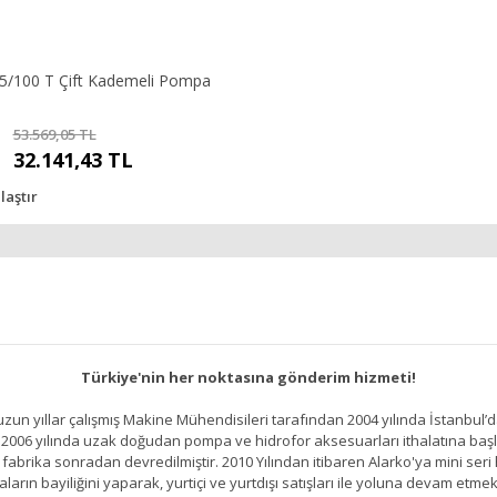
5/100 T Çift Kademeli Pompa
53.569,05 TL
32.141,43 TL
laştır
Türkiye'nin her noktasına gönderim hizmeti!
un yıllar çalışmış Makine Mühendisileri tarafından 2004 yılında İstanbul’d
2006 yılında uzak doğudan pompa ve hidrofor aksesuarları ithalatına başlamı
brika sonradan devredilmiştir. 2010 Yılından itibaren Alarko'ya mini seri h
ların bayiliğini yaparak, yurtiçi ve yurtdışı satışları ile yoluna devam etmek