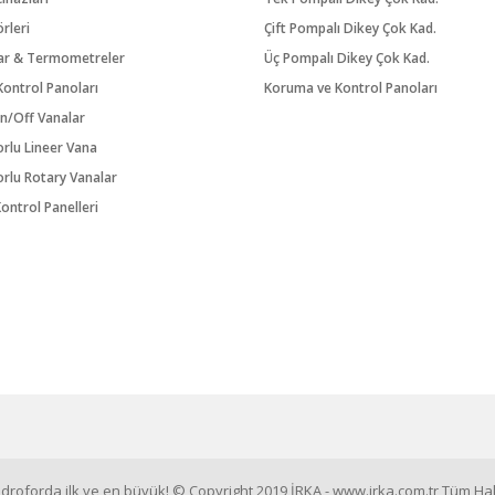
örleri
Çift Pompalı Dikey Çok Kad.
ar & Termometreler
Üç Pompalı Dikey Çok Kad.
ontrol Panoları
Koruma ve Kontrol Panoları
n/Off Vanalar
orlu Lineer Vana
orlu Rotary Vanalar
ontrol Panelleri
roforda ilk ve en büyük! © Copyright 2019 İRKA - www.irka.com.tr Tüm Hakl