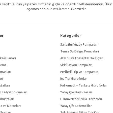
kıllıca seçilmiş ürün yelpazesi firmanın güçlü ve önemli özelliklerindendir. 
aşamasında dürüstlük temel ilkemizdir.
er
Kategoriler
Santrifüj Yüzey Pompaları
Temiz Su Dalgıç Pompaları
ksesuarları
Atık Su ve Fosseptik Dalgıçları
zeme
Sirkülasyon Pompaları
pmanları
Periferik Tip ve Pompamat
eri
Jet Tipi Hidroforlar
tatları
Hidromatlı – Tanksız Hidroforlar
 Radyatör Vanaları
Yatay Çok Kad.- Sessiz
rmostaları
F. Konvertörlü Villa Hidroforu
na ve Motorları
Yatay Çift Kademeliler
ihazları
Tek Pompalı Dikey Çok Kad.