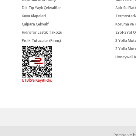
Dik Tip Yaylı Çekvalfler
Atık Su Flat
Kuyu Klapeleri
Termostatl
Çalpara Çekvalf
Koruma ve K
Hidrofor Lastik Takozu
2Yol-3Yol O
Pislik Tutucular (Pirinç)
3 Yollu Mot
3 Yollu Mot
Honeywell K
Pompa ve hid