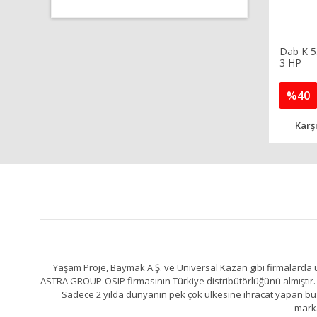
Dab K 5
3 HP
%40
Karşı
Yaşam Proje, Baymak A.Ş. ve Üniversal Kazan gibi firmalarda uz
ASTRA GROUP-OSIP firmasının Türkiye distribütörlüğünü almıştır. 
Sadece 2 yılda dünyanın pek çok ülkesine ihracat yapan bu fa
marka