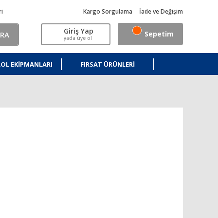
ri
Kargo Sorgulama
İade ve Değişim
Giriş Yap
Sepetim
RA
yada üye ol
OL EKIPMANLARI
FIRSAT ÜRÜNLERI