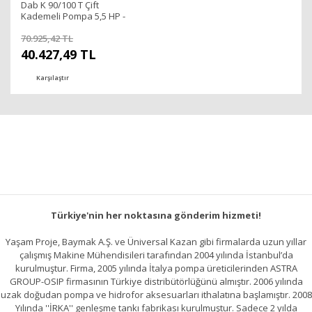
Dab K 90/100 T Çift
Kademeli Pompa 5,5 HP -
Sıcak Su
70.925,42 TL
40.427,49 TL
Karşılaştır
Türkiye'nin her noktasına gönderim hizmeti!
Yaşam Proje, Baymak A.Ş. ve Üniversal Kazan gibi firmalarda uzun yıllar
çalışmış Makine Mühendisileri tarafından 2004 yılında İstanbul’da
kurulmuştur. Firma, 2005 yılında İtalya pompa üreticilerinden ASTRA
GROUP-OSIP firmasının Türkiye distribütörlüğünü almıştır. 2006 yılında
uzak doğudan pompa ve hidrofor aksesuarları ithalatına başlamıştır. 2008
Yılında ''İRKA'' genleşme tankı fabrikası kurulmuştur. Sadece 2 yılda