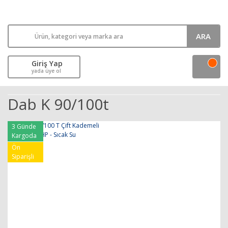
ARA
Giriş Yap
yada üye ol
Dab K 90/100t
3 Günde
Kargoda
Ön
Siparişli