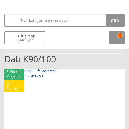
ARA
Giriş Yap
yada üye ol
Dab K90/100
3 Günde
Kargoda
Ön
Siparişli