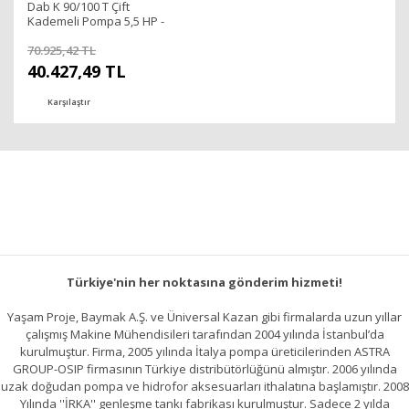
Dab K 90/100 T Çift
Kademeli Pompa 5,5 HP -
Sıcak Su
70.925,42 TL
40.427,49 TL
Karşılaştır
Türkiye'nin her noktasına gönderim hizmeti!
Yaşam Proje, Baymak A.Ş. ve Üniversal Kazan gibi firmalarda uzun yıllar
çalışmış Makine Mühendisileri tarafından 2004 yılında İstanbul’da
kurulmuştur. Firma, 2005 yılında İtalya pompa üreticilerinden ASTRA
GROUP-OSIP firmasının Türkiye distribütörlüğünü almıştır. 2006 yılında
uzak doğudan pompa ve hidrofor aksesuarları ithalatına başlamıştır. 2008
Yılında ''İRKA'' genleşme tankı fabrikası kurulmuştur. Sadece 2 yılda