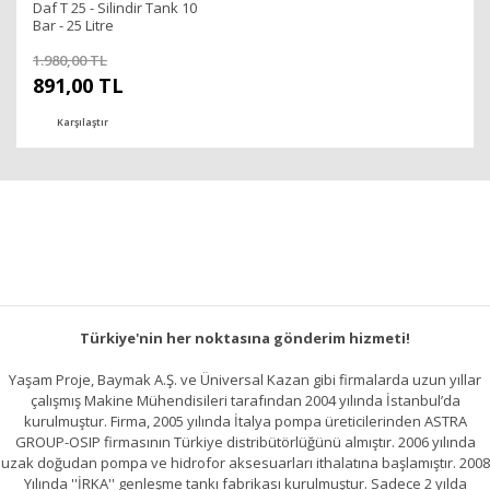
Daf T 25 - Silindir Tank 10
Bar - 25 Litre
1.980,00 TL
891,00 TL
Karşılaştır
Türkiye'nin her noktasına gönderim hizmeti!
Yaşam Proje, Baymak A.Ş. ve Üniversal Kazan gibi firmalarda uzun yıllar
çalışmış Makine Mühendisileri tarafından 2004 yılında İstanbul’da
kurulmuştur. Firma, 2005 yılında İtalya pompa üreticilerinden ASTRA
GROUP-OSIP firmasının Türkiye distribütörlüğünü almıştır. 2006 yılında
uzak doğudan pompa ve hidrofor aksesuarları ithalatına başlamıştır. 2008
Yılında ''İRKA'' genleşme tankı fabrikası kurulmuştur. Sadece 2 yılda