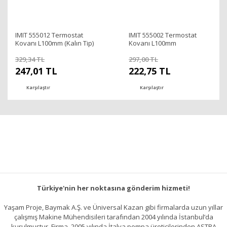
IMIT 555012 Termostat
IMIT 555002 Termostat
Kovanı L100mm (Kalın Tip)
Kovanı L100mm
329,34 TL
297,00 TL
247,01 TL
222,75 TL
Karşılaştır
Karşılaştır
Türkiye'nin her noktasına gönderim hizmeti!
Yaşam Proje, Baymak A.Ş. ve Üniversal Kazan gibi firmalarda uzun yıllar
çalışmış Makine Mühendisileri tarafından 2004 yılında İstanbul’da
kurulmuştur. Firma, 2005 yılında İtalya pompa üreticilerinden ASTRA