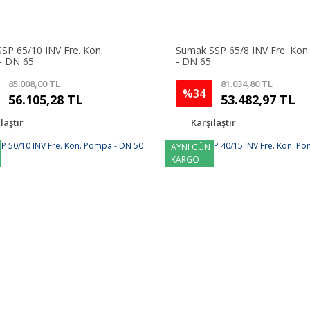
SP 65/10 INV Fre. Kon.
Sumak SSP 65/8 INV Fre. Ko
- DN 65
- DN 65
85.008,00 TL
81.034,80 TL
%34
56.105,28 TL
53.482,97 TL
laştır
Karşılaştır
AYNI GÜN
KARGO