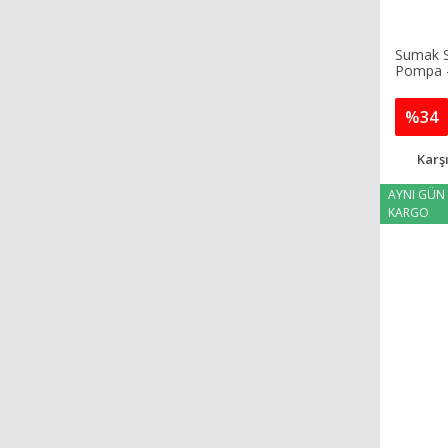
Sumak S
Pompa 
%34
Karşı
AYNI GÜN
KARGO