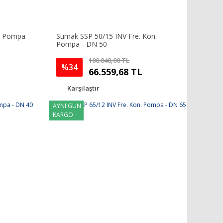
n. Pompa
Sumak SSP 50/15 INV Fre. Kon.
Pompa - DN 50
100.848,00 TL
%34
66.559,68 TL
Karşılaştır
AYNI GÜN
KARGO