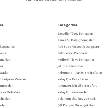
er
Kategoriler
Santrifüj Yüzey Pompaları
Temiz Su Dalgıç Pompaları
ksesuarları
Atık Su ve Fosseptik Dalgıçları
zeme
Sirkülasyon Pompaları
pmanları
Periferik Tip ve Pompamat
eri
Jet Tipi Hidroforlar
tatları
Hidromatlı – Tanksız Hidroforlar
 Radyatör Vanaları
Yatay Çok Kad.- Sessiz
rmostaları
F. Konvertörlü Villa Hidroforu
na ve Motorları
Yatay Çift Kademeliler
ihazları
Tek Pompalı Dikey Çok Kad.
örleri
Çift Pompalı Dikey Çok Kad.