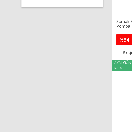
Sumak S
Pompa 
%34
Karşı
AYNI GÜN
KARGO