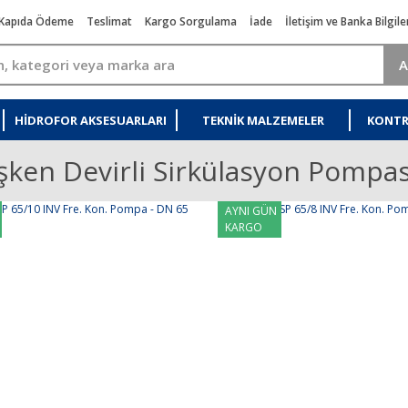
Kapıda Ödeme
Teslimat
Kargo Sorgulama
İade
İletişim ve Banka Bilgile
A
HIDROFOR AKSESUARLARI
TEKNIK MALZEMELER
KONTR
şken Devirli Sirkülasyon Pompas
AYNI GÜN
KARGO