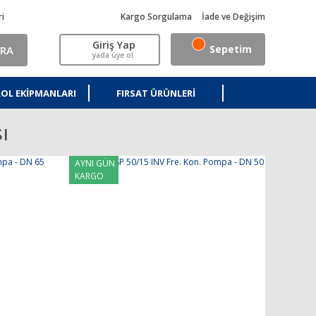
ri
Kargo Sorgulama
İade ve Değişim
Giriş Yap
Sepetim
RA
yada üye ol
OL EKIPMANLARI
FIRSAT ÜRÜNLERI
ı
AYNI GÜN
KARGO