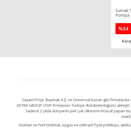
Sumak S
Pompa 
%34
Karşı
Yaşam Proje, Baymak A.Ş. ve Üniversal Kazan gibi firmalarda uz
ASTRA GROUP-OSIP firmasının Türkiye distribütörlüğünü almıştır. 
Sadece 2 yılda dünyanın pek çok ülkesine ihracat yapan bu fa
marka
Stoktan ve hızlı teslimat, uygun ve istikrarlı fiyat politikası, a