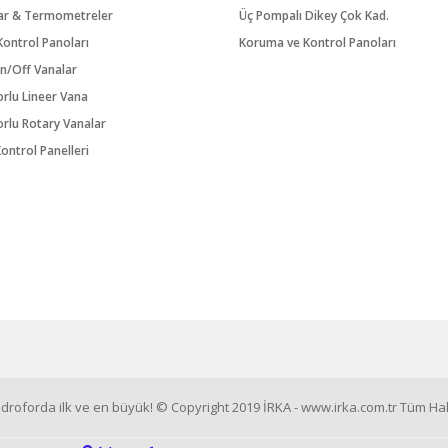
ar & Termometreler
Üç Pompalı Dikey Çok Kad.
ontrol Panoları
Koruma ve Kontrol Panoları
n/Off Vanalar
orlu Lineer Vana
orlu Rotary Vanalar
ontrol Panelleri
roforda ilk ve en büyük! © Copyright 2019 İRKA - www.irka.com.tr Tüm Hakl