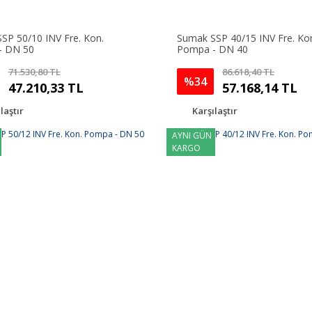
SP 50/10 INV Fre. Kon.
Sumak SSP 40/15 INV Fre. Ko
- DN 50
Pompa - DN 40
71.530,80 TL
86.618,40 TL
%34
47.210,33 TL
57.168,14 TL
laştır
Karşılaştır
AYNI GÜN
KARGO