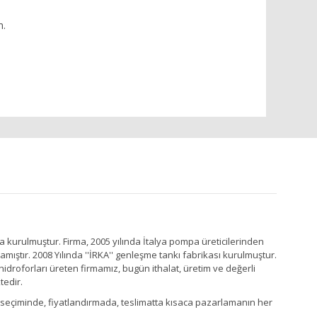
n.
a kurulmuştur. Firma, 2005 yılında İtalya pompa üreticilerinden
ştır. 2008 Yılında ''İRKA'' genleşme tankı fabrikası kurulmuştur.
idroforları üreten firmamız, bugün ithalat, üretim ve değerli
tedir.
Ürün seçiminde, fiyatlandırmada, teslimatta kısaca pazarlamanın her