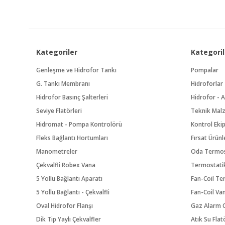
Kategoriler
Kategoril
Genleşme ve Hidrofor Tankı
Pompalar
G. Tankı Membranı
Hidroforlar
Hidrofor Basınç Şalterleri
Hidrofor - A
Seviye Flatörleri
Teknik Mal
Hidromat - Pompa Kontrolörü
Kontrol Eki
Fleks Bağlantı Hortumları
Fırsat Ürünl
Manometreler
Oda Termos
Çekvalfli Robex Vana
Termostatik
5 Yollu Bağlantı Aparatı
Fan-Coil Te
5 Yollu Bağlantı - Çekvalfli
Fan-Coil Va
Oval Hidrofor Flanşı
Gaz Alarm C
Dik Tip Yaylı Çekvalfler
Atık Su Flat