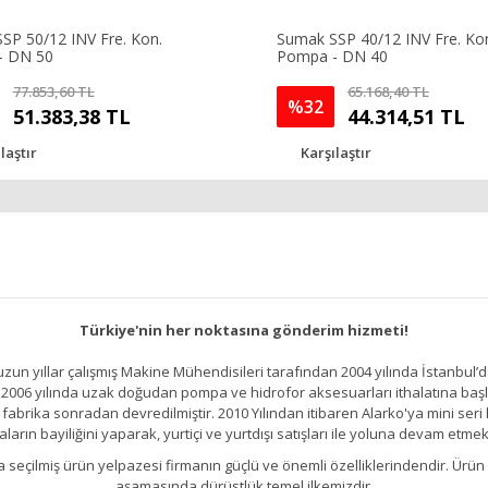
SP 50/12 INV Fre. Kon.
Sumak SSP 40/12 INV Fre. Ko
- DN 50
Pompa - DN 40
77.853,60 TL
65.168,40 TL
%32
51.383,38 TL
44.314,51 TL
laştır
Karşılaştır
Türkiye'nin her noktasına gönderim hizmeti!
un yıllar çalışmış Makine Mühendisileri tarafından 2004 yılında İstanbul’d
2006 yılında uzak doğudan pompa ve hidrofor aksesuarları ithalatına başlamı
brika sonradan devredilmiştir. 2010 Yılından itibaren Alarko'ya mini seri h
ların bayiliğini yaparak, yurtiçi ve yurtdışı satışları ile yoluna devam etmek
kıllıca seçilmiş ürün yelpazesi firmanın güçlü ve önemli özelliklerindendir. 
aşamasında dürüstlük temel ilkemizdir.