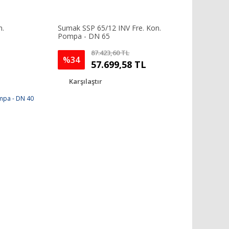
n.
Sumak SSP 65/12 INV Fre. Kon.
Pompa - DN 65
87.423,60 TL
%34
57.699,58 TL
Karşılaştır