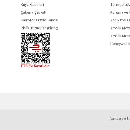
Kuyu Klapeleri
Termostatl
Çalpara Çekvalf
Koruma ve K
Hidrofor Lastik Takozu
2Yol-3Yol O
Pislik Tutucular (Pirinç)
3 Yollu Mot
3 Yollu Mot
Honeywell K
Pompa ve hid