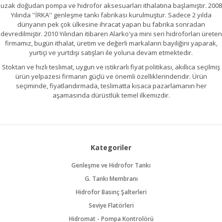
uzak doğudan pompa ve hidrofor aksesuarları ithalatına başlamıştır. 2008
Yılında ''İRKA'' genleşme tankı fabrikası kurulmuştur. Sadece 2 yılda
dünyanın pek çok ülkesine ihracat yapan bu fabrika sonradan
devredilmiştir. 2010 Yılından itibaren Alarko'ya mini seri hidroforları üreten
firmamız, bugün ithalat, üretim ve değerli markaların bayiliğini yaparak,
yurtiçi ve yurtdışı satışları ile yoluna devam etmektedir.
Stoktan ve hızlı teslimat, uygun ve istikrarlı fiyat politikası, akıllıca seçilmiş
ürün yelpazesi firmanın güçlü ve önemli özelliklerindendir. Ürün
seçiminde, fiyatlandırmada, teslimatta kısaca pazarlamanın her
aşamasında dürüstlük temel ilkemizdir.
Kategoriler
Genleşme ve Hidrofor Tankı
G. Tankı Membranı
Hidrofor Basınç Şalterleri
Seviye Flatörleri
Hidromat - Pompa Kontrolörü