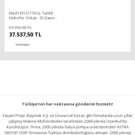
Etech EH 5/7 50 Lt. Tanklı
Hidrofor 10 Kat - 25 Daire -
2 Hp
57.750,00 TL
37.537,50 TL
Karşılaştır
Türkiye'nin her noktasına gönderim hizmeti!
Yaşam Proje, Baymak A.Ş. ve Üniversal Kazan gibi firmalarda uzun yıllar
çalışmış Makine Mühendisileri tarafından 2004 yılında İstanbul’da
kurulmuştur. Firma, 2005 yılında İtalya pompa üreticilerinden ASTRA
GROUP-OSIP firmasının Türkiye distribütörlüğünü almıştır. 2006 yılında