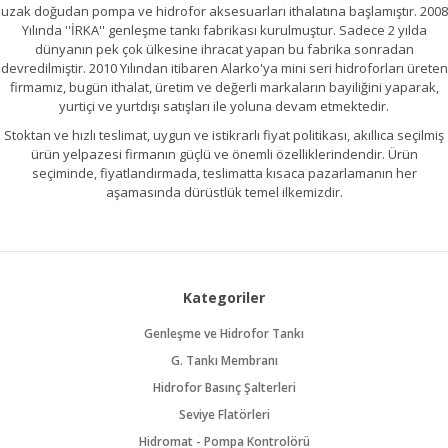
uzak doğudan pompa ve hidrofor aksesuarları ithalatına başlamıştır. 2008
Yılında ''İRKA'' genleşme tankı fabrikası kurulmuştur. Sadece 2 yılda
dünyanın pek çok ülkesine ihracat yapan bu fabrika sonradan
devredilmiştir. 2010 Yılından itibaren Alarko'ya mini seri hidroforları üreten
firmamız, bugün ithalat, üretim ve değerli markaların bayiliğini yaparak,
yurtiçi ve yurtdışı satışları ile yoluna devam etmektedir.
Stoktan ve hızlı teslimat, uygun ve istikrarlı fiyat politikası, akıllıca seçilmiş
ürün yelpazesi firmanın güçlü ve önemli özelliklerindendir. Ürün
seçiminde, fiyatlandırmada, teslimatta kısaca pazarlamanın her
aşamasında dürüstlük temel ilkemizdir.
Kategoriler
Genleşme ve Hidrofor Tankı
G. Tankı Membranı
Hidrofor Basınç Şalterleri
Seviye Flatörleri
Hidromat - Pompa Kontrolörü