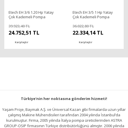
Etech EH 3/6 1.20 Hp Yatay
Etech EH 3/5 1 Hp Yatay
Çok Kademeli Pompa
Çok Kademeli Pompa
39.923,40 TL
36.022,80 TL
24.752,51 TL
22.334,14 TL
Karşılaştır
Karşılaştır
Türkiye'nin her noktasına gönderim hizmeti!
Yaşam Proje, Baymak A.Ş. ve Üniversal Kazan gibi firmalarda uzun yıllar
çalışmış Makine Mühendisileri tarafından 2004 yılında İstanbul’da
kurulmuştur. Firma, 2005 yılında İtalya pompa üreticilerinden ASTRA
GROUP-OSIP firmasının Türkiye distribütörlüğünü almıştır. 2006 yılında