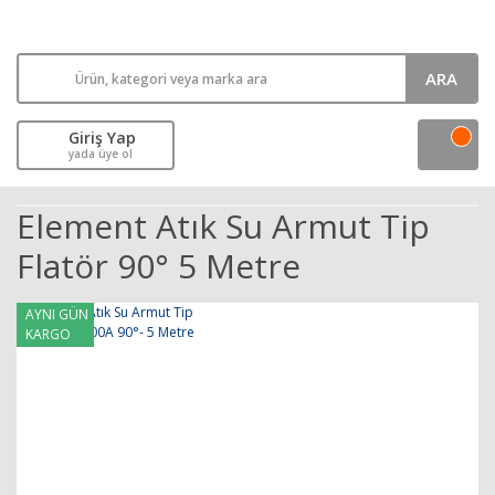
ARA
Giriş Yap
yada üye ol
Element Atık Su Armut Tip
Flatör 90° 5 Metre
AYNI GÜN
KARGO