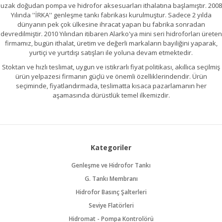
uzak doğudan pompa ve hidrofor aksesuarları ithalatına başlamıştır. 2008
Yılında ''İRKA'' genleşme tankı fabrikası kurulmuştur. Sadece 2 yılda
dünyanın pek çok ülkesine ihracat yapan bu fabrika sonradan
devredilmiştir. 2010 Yılından itibaren Alarko'ya mini seri hidroforları üreten
firmamız, bugün ithalat, üretim ve değerli markaların bayiliğini yaparak,
yurtiçi ve yurtdışı satışları ile yoluna devam etmektedir.
Stoktan ve hızlı teslimat, uygun ve istikrarlı fiyat politikası, akıllıca seçilmiş
ürün yelpazesi firmanın güçlü ve önemli özelliklerindendir. Ürün
seçiminde, fiyatlandırmada, teslimatta kısaca pazarlamanın her
aşamasında dürüstlük temel ilkemizdir.
Kategoriler
Genleşme ve Hidrofor Tankı
G. Tankı Membranı
Hidrofor Basınç Şalterleri
Seviye Flatörleri
Hidromat - Pompa Kontrolörü