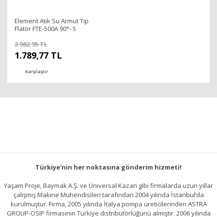
Element Atık Su Armut Tip
Flatör FTE-500A 90°- 5
Metre
2.982,95 TL
1.789,77 TL
Karşılaştır
Türkiye'nin her noktasına gönderim hizmeti!
Yaşam Proje, Baymak A.Ş. ve Üniversal Kazan gibi firmalarda uzun yıllar
çalışmış Makine Mühendisileri tarafından 2004 yılında İstanbul’da
kurulmuştur. Firma, 2005 yılında İtalya pompa üreticilerinden ASTRA
GROUP-OSIP firmasının Türkiye distribütörlüğünü almıştır. 2006 yılında