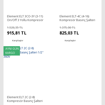
Element ELT 3CO-3Y (3-11)
Element ELT-4C (4-16)
On/Off 3 Yollu Kompresör
Kompresör Basınç Şalteri
Basınç Şalteri 1/2'' 380V
1/2'' 380V
1.526,35 TL
1.375,06 TL
915,81 TL
825,03 TL
Karşılaştır
Karşılaştır
AYNI GÜN
KARGO
Element ELT 2C (2-8)
Kompresör Basınç Şalteri
1/2'' 380V