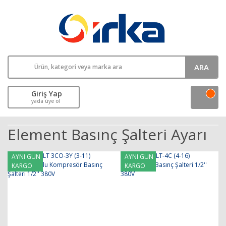
ARA
Giriş Yap
yada üye ol
Element Basınç Şalteri Ayarı
AYNI GÜN
AYNI GÜN
KARGO
KARGO