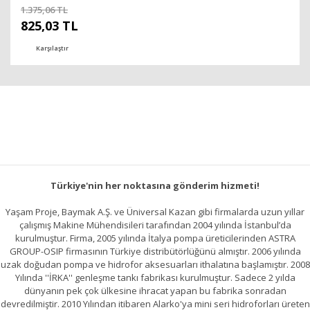
1.375,06 TL
825,03 TL
Karşılaştır
Türkiye'nin her noktasına gönderim hizmeti!
Yaşam Proje, Baymak A.Ş. ve Üniversal Kazan gibi firmalarda uzun yıllar
çalışmış Makine Mühendisileri tarafından 2004 yılında İstanbul’da
kurulmuştur. Firma, 2005 yılında İtalya pompa üreticilerinden ASTRA
GROUP-OSIP firmasının Türkiye distribütörlüğünü almıştır. 2006 yılında
uzak doğudan pompa ve hidrofor aksesuarları ithalatına başlamıştır. 2008
Yılında ''İRKA'' genleşme tankı fabrikası kurulmuştur. Sadece 2 yılda
dünyanın pek çok ülkesine ihracat yapan bu fabrika sonradan
devredilmiştir. 2010 Yılından itibaren Alarko'ya mini seri hidroforları üreten