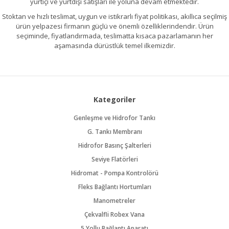
yurtiçi ve yurtdışı satışları ile yoluna devam etmektedir.
Stoktan ve hızlı teslimat, uygun ve istikrarlı fiyat politikası, akıllıca seçilmiş
ürün yelpazesi firmanın güçlü ve önemli özelliklerindendir. Ürün
seçiminde, fiyatlandırmada, teslimatta kısaca pazarlamanın her
aşamasında dürüstlük temel ilkemizdir.
Kategoriler
Genleşme ve Hidrofor Tankı
G. Tankı Membranı
Hidrofor Basınç Şalterleri
Seviye Flatörleri
Hidromat - Pompa Kontrolörü
Fleks Bağlantı Hortumları
Manometreler
Çekvalfli Robex Vana
5 Yollu Bağlantı Aparatı