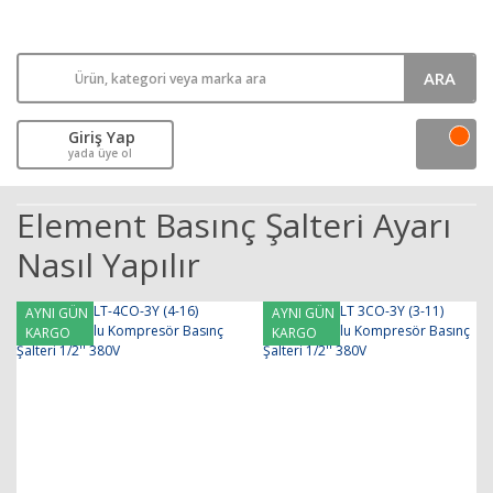
ARA
Giriş Yap
yada üye ol
Element Basınç Şalteri Ayarı
Nasıl Yapılır
AYNI GÜN
AYNI GÜN
KARGO
KARGO