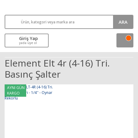
ARA
Giriş Yap
yada üye ol
Element Elt 4r (4-16) Tri.
Basınç Şalter
AYNI GÜN
KARGO