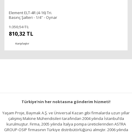
Element ELT-4R (4-16) Tri.
Basınç Şalteri - 1/4'' - Oynar
Rekorlu
1.350,54 TL
810,32 TL
Karşılaştır
Türkiye'nin her noktasına gönderim hizmeti!
Yaşam Proje, Baymak A.Ş. ve Üniversal Kazan gibi firmalarda uzun yıllar
çalışmış Makine Mühendisileri tarafından 2004 yılında İstanbul’da
kurulmuştur. Firma, 2005 yılında İtalya pompa üreticilerinden ASTRA
GROUP-OSIP firmasının Türkiye distribütörlüğünü almıştır. 2006 yılında