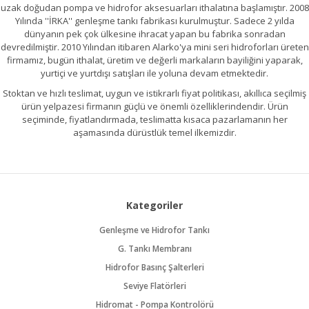
uzak doğudan pompa ve hidrofor aksesuarları ithalatına başlamıştır. 2008
Yılında ''İRKA'' genleşme tankı fabrikası kurulmuştur. Sadece 2 yılda
dünyanın pek çok ülkesine ihracat yapan bu fabrika sonradan
devredilmiştir. 2010 Yılından itibaren Alarko'ya mini seri hidroforları üreten
firmamız, bugün ithalat, üretim ve değerli markaların bayiliğini yaparak,
yurtiçi ve yurtdışı satışları ile yoluna devam etmektedir.
Stoktan ve hızlı teslimat, uygun ve istikrarlı fiyat politikası, akıllıca seçilmiş
ürün yelpazesi firmanın güçlü ve önemli özelliklerindendir. Ürün
seçiminde, fiyatlandırmada, teslimatta kısaca pazarlamanın her
aşamasında dürüstlük temel ilkemizdir.
Kategoriler
Genleşme ve Hidrofor Tankı
G. Tankı Membranı
Hidrofor Basınç Şalterleri
Seviye Flatörleri
Hidromat - Pompa Kontrolörü