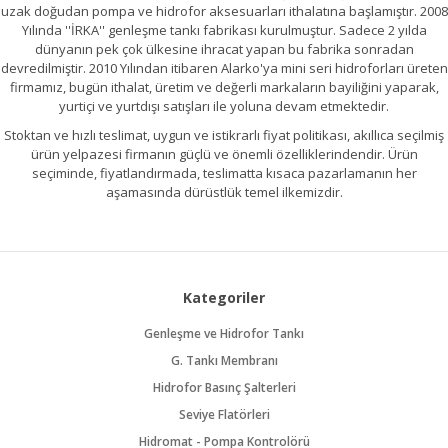
uzak doğudan pompa ve hidrofor aksesuarları ithalatına başlamıştır. 2008
Yılında ''İRKA'' genleşme tankı fabrikası kurulmuştur. Sadece 2 yılda
dünyanın pek çok ülkesine ihracat yapan bu fabrika sonradan
devredilmiştir. 2010 Yılından itibaren Alarko'ya mini seri hidroforları üreten
firmamız, bugün ithalat, üretim ve değerli markaların bayiliğini yaparak,
yurtiçi ve yurtdışı satışları ile yoluna devam etmektedir.
Stoktan ve hızlı teslimat, uygun ve istikrarlı fiyat politikası, akıllıca seçilmiş
ürün yelpazesi firmanın güçlü ve önemli özelliklerindendir. Ürün
seçiminde, fiyatlandırmada, teslimatta kısaca pazarlamanın her
aşamasında dürüstlük temel ilkemizdir.
Kategoriler
Genleşme ve Hidrofor Tankı
G. Tankı Membranı
Hidrofor Basınç Şalterleri
Seviye Flatörleri
Hidromat - Pompa Kontrolörü