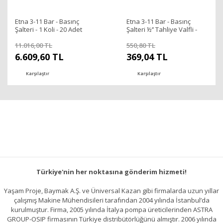
Etna 3-11 Bar - Basınç
Etna 3-11 Bar - Basınç
Şalteri - 1 Koli - 20 Adet
Şalteri ½’’ Tahliye Valfli -
Kompresör İçin
11.016,00 TL
550,80 TL
6.609,60 TL
369,04 TL
Karşılaştır
Karşılaştır
Türkiye'nin her noktasına gönderim hizmeti!
Yaşam Proje, Baymak A.Ş. ve Üniversal Kazan gibi firmalarda uzun yıllar
çalışmış Makine Mühendisileri tarafından 2004 yılında İstanbul’da
kurulmuştur. Firma, 2005 yılında İtalya pompa üreticilerinden ASTRA
GROUP-OSIP firmasının Türkiye distribütörlüğünü almıştır. 2006 yılında