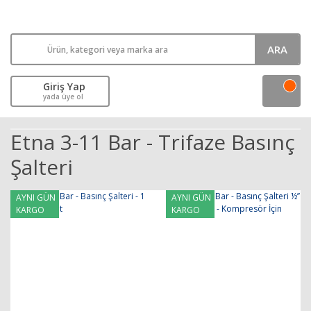
ARA
Giriş Yap
yada üye ol
Etna 3-11 Bar - Trifaze Basınç
Şalteri
AYNI GÜN
AYNI GÜN
KARGO
KARGO