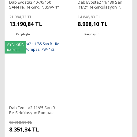
Dab Evosta2 40-70/150
Dab Evosta2 11/139 San
SAN-Fre. Re-Sirk. P. 35W- 1''
R1/2'' Re-Sirkülasyon P.
(Frekanslı)
Çekvalfli 7W- 1/2''
21.984,73 TL
14.846,83 TL
13.190,84 TL
8.908,10 TL
Karşılaştır
Karşılaştır
AYNI GÜN
KARGO
Dab Evosta2 11/85 San R -
Re-Sirkülasyon Pompası
7W- 1/2''
13.918,91 TL
8.351,34 TL