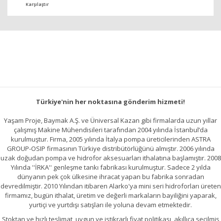
Karşılaştır
Türkiye'nin her noktasına gönderim hizmeti!
Yaşam Proje, Baymak A.Ş. ve Üniversal Kazan gibi firmalarda uzun yıllar
çalışmış Makine Mühendisileri tarafından 2004 yılında İstanbul’da
kurulmuştur. Firma, 2005 yılında İtalya pompa üreticilerinden ASTRA
GROUP-OSIP firmasının Türkiye distribütörlüğünü almıştır. 2006 yılında
uzak doğudan pompa ve hidrofor aksesuarları ithalatına başlamıştır. 2008
Yılında ''İRKA'' genleşme tankı fabrikası kurulmuştur. Sadece 2 yılda
dünyanın pek çok ülkesine ihracat yapan bu fabrika sonradan
devredilmiştir. 2010 Yılından itibaren Alarko'ya mini seri hidroforları üreten
firmamız, bugün ithalat, üretim ve değerli markaların bayiliğini yaparak,
yurtiçi ve yurtdışı satışları ile yoluna devam etmektedir.
Stoktan ve hızlı teslimat, uygun ve istikrarlı fiyat politikası, akıllıca seçilmiş