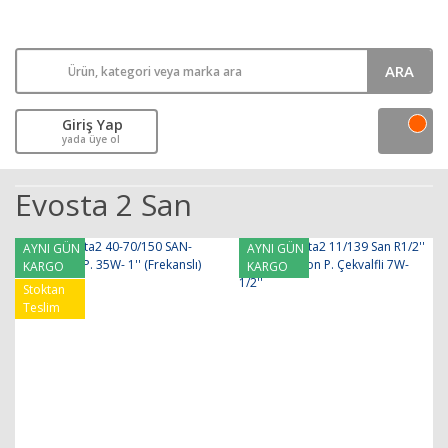
ARA
Giriş Yap
yada üye ol
Evosta 2 San
AYNI GÜN
AYNI GÜN
KARGO
KARGO
Stoktan
Teslim