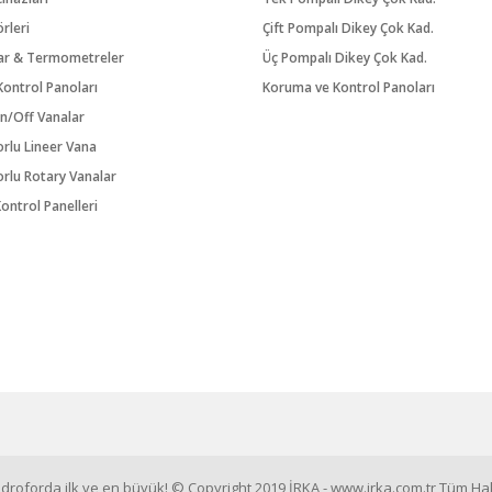
örleri
Çift Pompalı Dikey Çok Kad.
ar & Termometreler
Üç Pompalı Dikey Çok Kad.
ontrol Panoları
Koruma ve Kontrol Panoları
n/Off Vanalar
orlu Lineer Vana
orlu Rotary Vanalar
ontrol Panelleri
roforda ilk ve en büyük! © Copyright 2019 İRKA - www.irka.com.tr Tüm Hakl