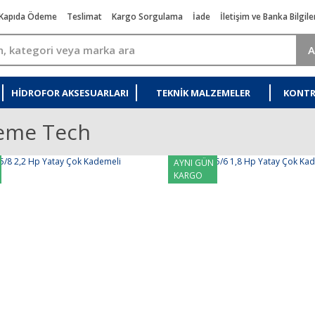
Kapıda Ödeme
Teslimat
Kargo Sorgulama
İade
İletişim ve Banka Bilgile
A
HIDROFOR AKSESUARLARI
TEKNIK MALZEMELER
KONTR
eme Tech
AYNI GÜN
KARGO