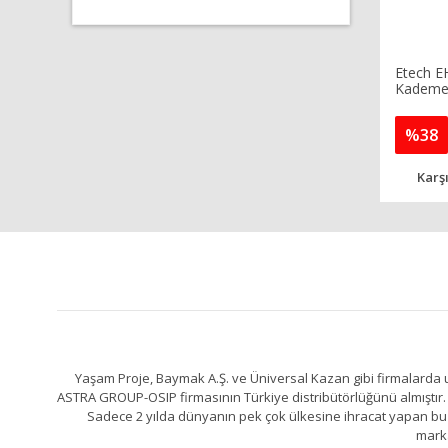
Etech E
Kademe
%38
Karşı
Yaşam Proje, Baymak A.Ş. ve Üniversal Kazan gibi firmalarda uz
ASTRA GROUP-OSIP firmasının Türkiye distribütörlüğünü almıştır. 
Sadece 2 yılda dünyanın pek çok ülkesine ihracat yapan bu fa
marka