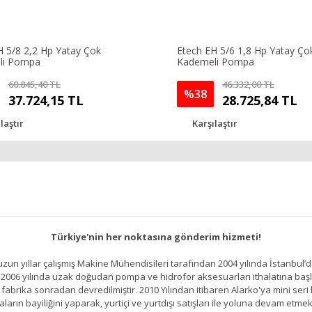
H 5/8 2,2 Hp Yatay Çok
Etech EH 5/6 1,8 Hp Yatay Ço
li Pompa
Kademeli Pompa
60.845,40 TL
46.332,00 TL
%38
37.724,15 TL
28.725,84 TL
laştır
Karşılaştır
Türkiye'nin her noktasına gönderim hizmeti!
un yıllar çalışmış Makine Mühendisileri tarafından 2004 yılında İstanbul’d
2006 yılında uzak doğudan pompa ve hidrofor aksesuarları ithalatına başlamı
brika sonradan devredilmiştir. 2010 Yılından itibaren Alarko'ya mini seri h
ların bayiliğini yaparak, yurtiçi ve yurtdışı satışları ile yoluna devam etmek