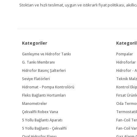
Stoktan ve hızlı teslimat, uygun ve istikrarlı fiyat politikası, a
Kategoriler
Kategoril
Genleşme ve Hidrofor Tankı
Pompalar
G. Tankı Membranı
Hidroforlar
Hidrofor Basınç Şalterleri
Hidrofor - A
Seviye Flatörleri
Teknik Mal
Hidromat - Pompa Kontrolörü
Kontrol Eki
Fleks Bağlantı Hortumları
Fırsat Ürünl
Manometreler
Oda Termos
Çekvalfli Robex Vana
Termostatik
5 Yollu Bağlantı Aparatı
Fan-Coil Te
5 Yollu Bağlantı - Çekvalfli
Fan-Coil Va
Oval Hidrofor Flanşı
Gaz Alarm C