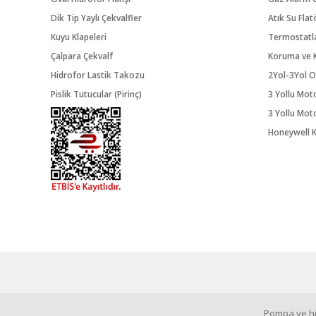
Dik Tip Yaylı Çekvalfler
Atık Su Flat
Kuyu Klapeleri
Termostatl
Çalpara Çekvalf
Koruma ve K
Hidrofor Lastik Takozu
2Yol-3Yol O
Pislik Tutucular (Pirinç)
3 Yollu Mot
3 Yollu Mot
Honeywell K
Pompa ve hid