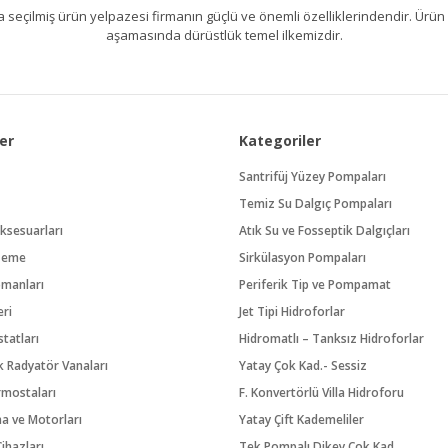
kıllıca seçilmiş ürün yelpazesi firmanın güçlü ve önemli özelliklerindendir. 
aşamasında dürüstlük temel ilkemizdir.
er
Kategoriler
Santrifüj Yüzey Pompaları
Temiz Su Dalgıç Pompaları
ksesuarları
Atık Su ve Fosseptik Dalgıçları
zeme
Sirkülasyon Pompaları
pmanları
Periferik Tip ve Pompamat
eri
Jet Tipi Hidroforlar
tatları
Hidromatlı – Tanksız Hidroforlar
 Radyatör Vanaları
Yatay Çok Kad.- Sessiz
rmostaları
F. Konvertörlü Villa Hidroforu
na ve Motorları
Yatay Çift Kademeliler
ihazları
Tek Pompalı Dikey Çok Kad.