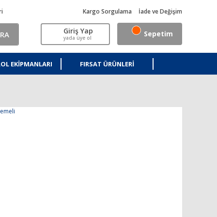
ri
Kargo Sorgulama
İade ve Değişim
Giriş Yap
Sepetim
RA
yada üye ol
OL EKIPMANLARI
FIRSAT ÜRÜNLERI